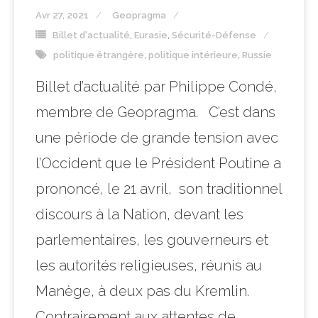
Avr 27, 2021
Geopragma
Billet d'actualité
,
Eurasie
,
Sécurité-Défense
politique étrangère
,
politique intérieure
,
Russie
Billet d’actualité par Philippe Condé,
membre de Geopragma. C’est dans
une période de grande tension avec
l’Occident que le Président Poutine a
prononcé, le 21 avril, son traditionnel
discours à la Nation, devant les
parlementaires, les gouverneurs et
les autorités religieuses, réunis au
Manège, à deux pas du Kremlin.
Contrairement aux attentes de