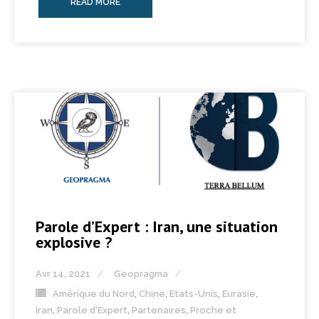
READ MORE
Parole d’Expert : Iran, une situation
explosive ?
Avr 14, 2021
Geopragma
Amérique du Nord
,
Chine
,
Etats-Unis
,
Eurasie
,
Iran
,
Parole d'Expert
,
Partenaires
,
Proche et