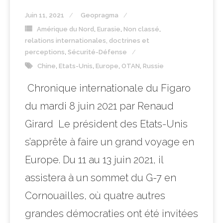
Juin 11, 2021
Geopragma
Amérique du Nord
,
Eurasie
,
Non classé
,
relations internationales, doctrines et
perceptions
,
Sécurité-Défense
Chine
,
Etats-Unis
,
Europe
,
OTAN
,
Russie
Chronique internationale du Figaro
du mardi 8 juin 2021 par Renaud
Girard Le président des Etats-Unis
s’apprête à faire un grand voyage en
Europe. Du 11 au 13 juin 2021, il
assistera à un sommet du G-7 en
Cornouailles, où quatre autres
grandes démocraties ont été invitées