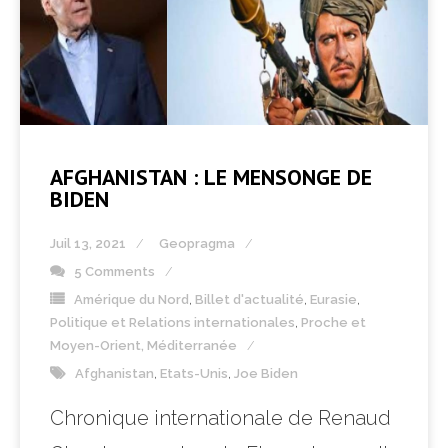
AFGHANISTAN : LE MENSONGE DE
BIDEN
Juil 13, 2021
Geopragma
5 Comments
Amérique du Nord
,
Billet d'actualité
,
Eurasie
,
Politique et Relations internationales
,
Proche et
Moyen-Orient, Méditerranée
Afghanistan
,
Etats-Unis
,
Joe Biden
Chronique internationale de Renaud