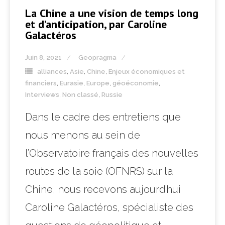
La Chine a une vision de temps long
et d’anticipation, par Caroline
Galactéros
Juin 8, 2021
Geopragma
alliances
,
Asie
,
Chine
,
Enjeux économiques et
financiers
,
Eurasie
,
Europe
,
géoéconomie
,
Interviews
,
Non classé
,
Russie
Dans le cadre des entretiens que
nous menons au sein de
l’Observatoire français des nouvelles
routes de la soie (OFNRS) sur la
Chine, nous recevons aujourd’hui
Caroline Galactéros, spécialiste des