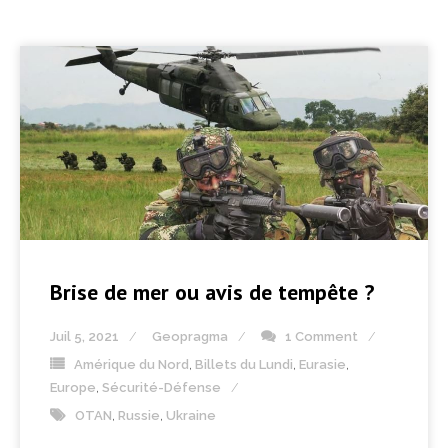
Brise de mer ou avis de tempête ?
Juil 5, 2021
Geopragma
1 Comment
Amérique du Nord
,
Billets du Lundi
,
Eurasie
,
Europe
,
Sécurité-Défense
OTAN
,
Russie
,
Ukraine