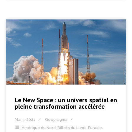
Le New Space : un univers spatial en
pleine transformation accélérée
Mai 3, 2021
Geopragma
Amérique du Nord
,
Billets du Lundi
,
Eurasie
,