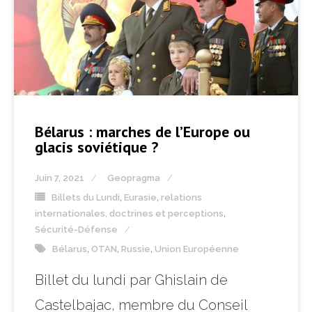
Bélarus : marches de l’Europe ou
glacis soviétique ?
Juin 7, 2021
Geopragma
Billets du Lundi
,
Eurasie
,
relations
internationales, doctrines et perceptions
,
Sécurité-Défense
Bélarus
,
OTAN
,
Russie
,
Union Européenne
Billet du lundi par Ghislain de
Castelbajac, membre du Conseil