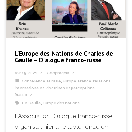
L’Europe des Nations de Charles de
Gaulle – Dialogue franco-russe
Avr 15, 2021
Geopragma
Conférence
,
Eurasie
,
Europe
,
France
,
relations
internationales, doctrines et perceptions
,
Russie
De Gaulle
,
Europe des nations
L’Association Dialogue franco-russe
organisait hier une table ronde en