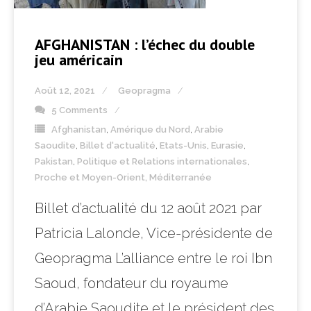
AFGHANISTAN : l’échec du double
jeu américain
Août 12, 2021
Geopragma
5 Comments
Afghanistan
,
Amérique du Nord
,
Arabie
Saoudite
,
Billet d'actualité
,
Etats-Unis
,
Eurasie
,
Pakistan
,
Politique et Relations internationales
,
Proche et Moyen-Orient, Méditerranée
Billet d’actualité du 12 août 2021 par
Patricia Lalonde, Vice-présidente de
Geopragma L’alliance entre le roi Ibn
Saoud, fondateur du royaume
d’Arabie Saoudite et le président des