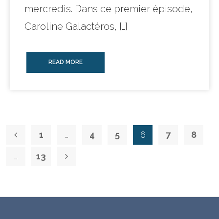
mercredis. Dans ce premier épisode,
Caroline Galactéros, […]
READ MORE
1
…
4
5
6
7
8
…
13