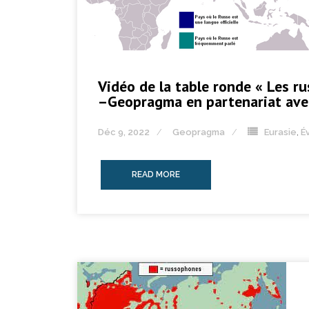
Vidéo de la table ronde « Les ru
–Geopragma en partenariat avec
Déc 9, 2022
Geopragma
Eurasie
,
É
READ MORE