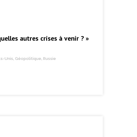
uelles autres crises à venir ? »
ts-Unis
,
Géopolitique
,
Russie