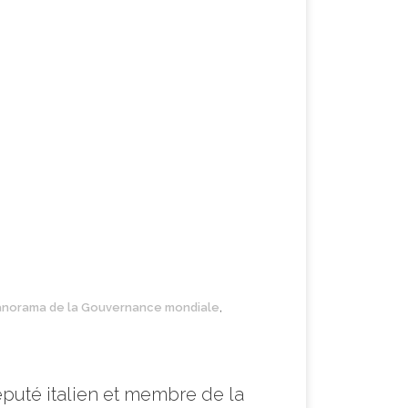
anorama de la Gouvernance mondiale
,
éputé italien et membre de la