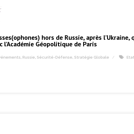
sses(ophones) hors de Russie, après l’Ukraine, q
 l’Académie Géopolitique de Paris
vénements
,
Russie
,
Sécurité-Défense
,
Stratégie Globale
Eta