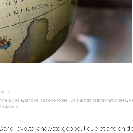
nt
hine
,
Eurasie
,
Europe
,
géoéconomie
,
Organisations Internationales
,
P
ie Globale
ario Rivolta, analyste géopolitique et ancien d