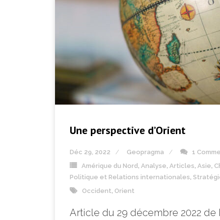
Une perspective d’Orient
Déc 29, 2022
Geopragma
1 Comme
Amérique du Nord
,
Analyse
,
Articles
,
Asie
,
C
Politique et Relations internationales
,
Stratég
Occident
,
Orient
Article du 29 décembre 2022 de D