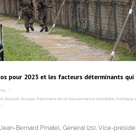
rios pour 2023 et les facteurs déterminants qui
nts
ie
,
Eurasie
,
Europe
,
Panorama de la Gouvernance mondiale
,
Politique 
de Jean-Bernard Pinatel, Général (2s), Vice-prési