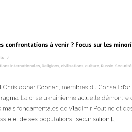
es confrontations à venir ? Focus sur les minor
ts
ations internationales
,
Religions, civilisations, culture
,
Russie
,
Sécurit
t Christopher Coonen, membres du Conseil d’ori
pragma. La crise ukrainienne actuelle démontre
 mais fondamentales de Vladimir Poutine et des
ssie et de ses populations : sécurisation […]