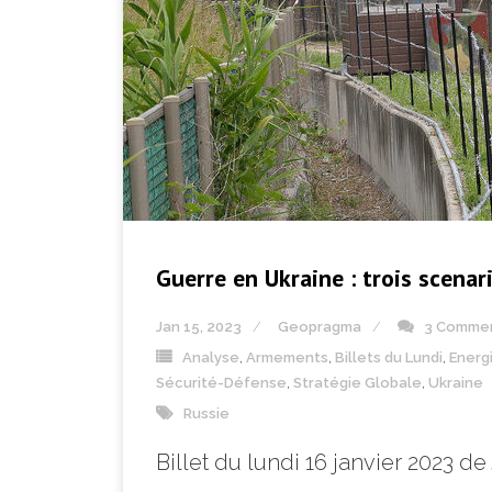
Guerre en Ukraine : trois scena
Jan 15, 2023
Geopragma
3 Comme
Analyse
,
Armements
,
Billets du Lundi
,
Energ
Sécurité-Défense
,
Stratégie Globale
,
Ukraine
Russie
Billet du lundi 16 janvier 2023 