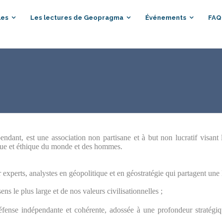
les
Les lectures de Geopragma
Événements
FAQ
t, est une association non partisane et à but non lucratif visant l
ique et éthique du monde et des hommes.
s, analystes en géopolitique et en géostratégie qui partagent une li
s le plus large et de nos valeurs civilisationnelles ;
éfense indépendante et cohérente, adossée à une profondeur stratégiq