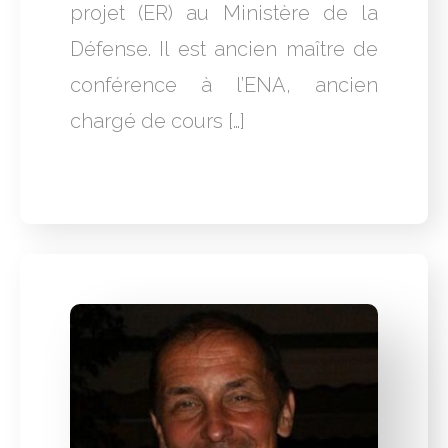
projet (ER) au Ministère de la
Défense. Il est ancien maître de
conférence à l’ENA, ancien
chargé de cours […]