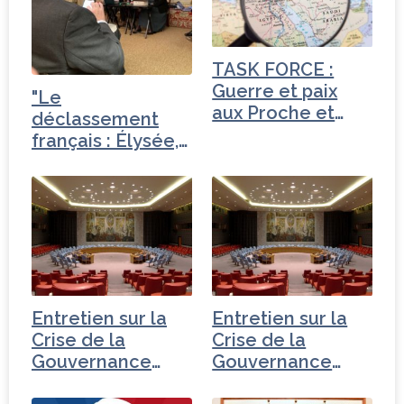
b
e
dI
e
o
r
n
r
o
TASK FORCE :
k
Guerre et paix
"Le
aux Proche et
déclassement
Moyen-Orient
français : Élysée,
Quai d'Orsay,…
Entretien sur la
Entretien sur la
Crise de la
Crise de la
Gouvernance
Gouvernance
mondiale -
mondiale - Russie