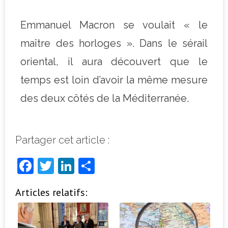
Emmanuel Macron se voulait « le
maître des horloges ». Dans le sérail
oriental, il aura découvert que le
temps est loin d’avoir la même mesure
des deux côtés de la Méditerranée.
Partager cet article :
F
T
Li
P
a
w
n
ar
Articles relatifs:
c
it
k
ta
e
t
e
g