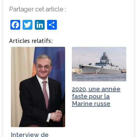
Partager cet article :
F
T
Li
P
a
w
n
ar
Articles relatifs:
c
it
k
ta
e
t
e
g
b
e
dI
e
o
r
n
r
o
2020, une année
k
faste pour la
Marine russe
Interview de