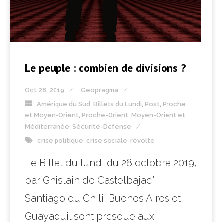
Le peuple : combien de divisions ?
Oct 28, 2019
Geopragma
Amérique du Sud
,
Billets du Lundi
,
Post
,
Proche
et Moyen-Orient
,
Proche-Orient, Moyen-Orient et
Méditerranée
,
Sécurité-Défense
crise politique
,
crise sociale
,
révolte
Le Billet du lundi du 28 octobre 2019,
par Ghislain de Castelbajac*
Santiago du Chili, Buenos Aires et
Guayaquil sont presque aux