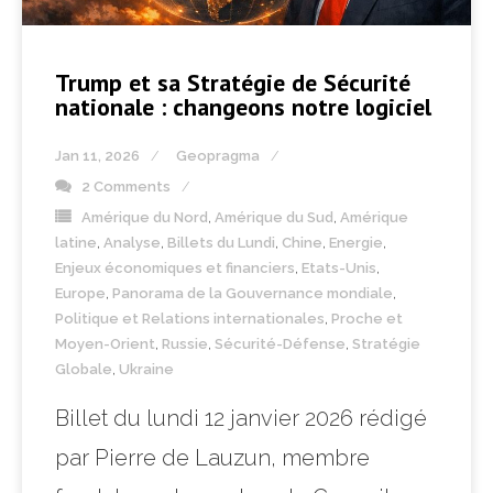
Trump et sa Stratégie de Sécurité
nationale : changeons notre logiciel
Jan 11, 2026
Geopragma
2 Comments
Amérique du Nord
,
Amérique du Sud
,
Amérique
latine
,
Analyse
,
Billets du Lundi
,
Chine
,
Energie
,
Enjeux économiques et financiers
,
Etats-Unis
,
Europe
,
Panorama de la Gouvernance mondiale
,
Politique et Relations internationales
,
Proche et
Moyen-Orient
,
Russie
,
Sécurité-Défense
,
Stratégie
Globale
,
Ukraine
Billet du lundi 12 janvier 2026 rédigé
par Pierre de Lauzun, membre