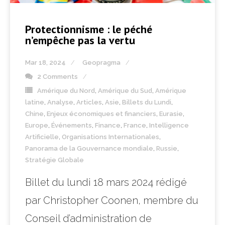
Protectionnisme : le péché
n’empêche pas la vertu
Mar 18, 2024
Geopragma
2 Comments
Amérique du Nord
,
Amérique du Sud
,
Amérique
latine
,
Analyse
,
Articles
,
Asie
,
Billets du Lundi
,
Chine
,
Enjeux économiques et financiers
,
Eurasie
,
Europe
,
Événements
,
Finance
,
France
,
Intelligence
Artificielle
,
Organisations Internationales
,
Panorama de la Gouvernance mondiale
,
Russie
,
Stratégie Globale
Billet du lundi 18 mars 2024 rédigé
par Christopher Coonen, membre du
Conseil d’administration de