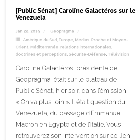
[Public Sénat] Caroline Galactéros sur le
Venezuela
Jan 29, 2019
Geopragma
Amérique du Sud
,
Europe
,
Médias
,
Proche et Moyen-
Orient, Méditerranée
,
relations internationales,
doctrines et perceptions
,
Sécurité-Défense
,
Télévision
Caroline Galactéros, présidente de
Geopragma, était sur le plateau de
Public Sénat, hier soir, dans l’émission
« On va plus loin ». Il était question du
Venezuela, du passage d’Emmanuel
Macron en Egypte et de l’Italie. Vous
retrouverez son intervention sur ce lien :