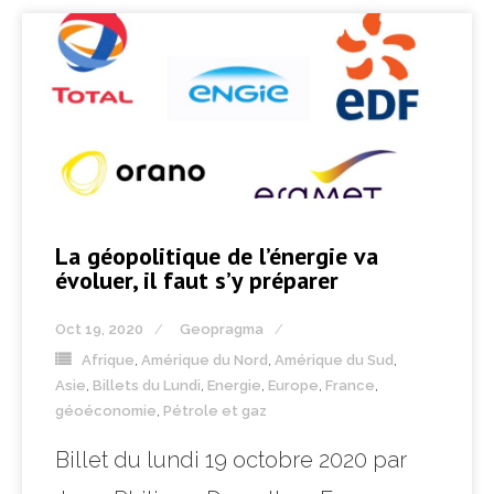
La géopolitique de l’énergie va
évoluer, il faut s’y préparer
Oct 19, 2020
Geopragma
Afrique
,
Amérique du Nord
,
Amérique du Sud
,
Asie
,
Billets du Lundi
,
Energie
,
Europe
,
France
,
géoéconomie
,
Pétrole et gaz
Billet du lundi 19 octobre 2020 par