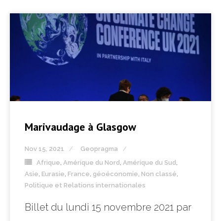
Marivaudage à Glasgow
Nov 15, 2021
Geopragma
Afrique
,
Amérique du Nord
,
Amérique du Sud
,
Asie
,
Eurasie
,
France
,
géoéconomie
,
Non classé
,
Politique et Relations internationales
Billet du lundi 15 novembre 2021 par