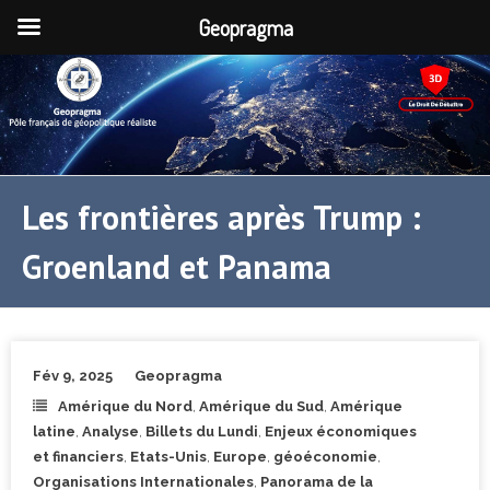
Geopragma
Les frontières après Trump :
Groenland et Panama
Fév 9, 2025
Geopragma
Amérique du Nord
,
Amérique du Sud
,
Amérique
latine
,
Analyse
,
Billets du Lundi
,
Enjeux économiques
et financiers
,
Etats-Unis
,
Europe
,
géoéconomie
,
Organisations Internationales
,
Panorama de la