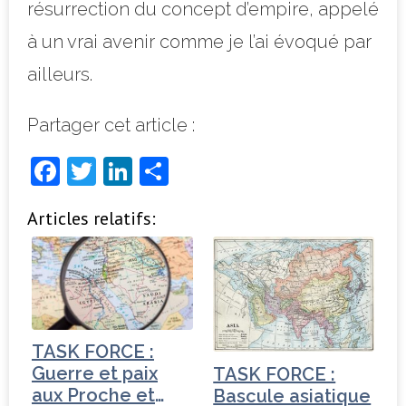
résurrection du concept d’empire, appelé
à un vrai avenir comme je l’ai évoqué par
ailleurs.
Partager cet article :
F
T
Li
P
a
w
n
ar
Articles relatifs:
c
it
k
ta
e
t
e
g
b
e
dI
e
o
r
n
r
o
TASK FORCE :
k
Guerre et paix
TASK FORCE :
aux Proche et
Bascule asiatique