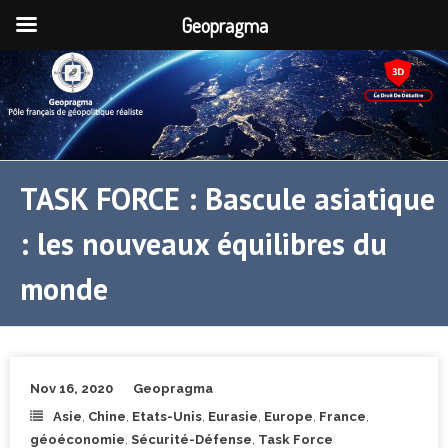
Geopragma
TASK FORCE : Bascule asiatique
: les nouveaux équilibres du
monde
Nov 16, 2020
Geopragma
Asie
,
Chine
,
Etats-Unis
,
Eurasie
,
Europe
,
France
,
géoéconomie
,
Sécurité-Défense
,
Task Force