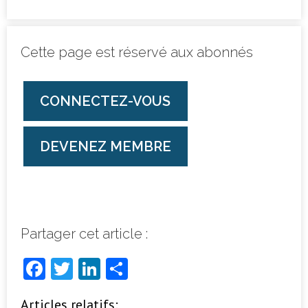
Cette page est réservé aux abonnés
CONNECTEZ-VOUS
DEVENEZ MEMBRE
Partager cet article :
F
T
Li
P
a
w
n
ar
Articles relatifs: