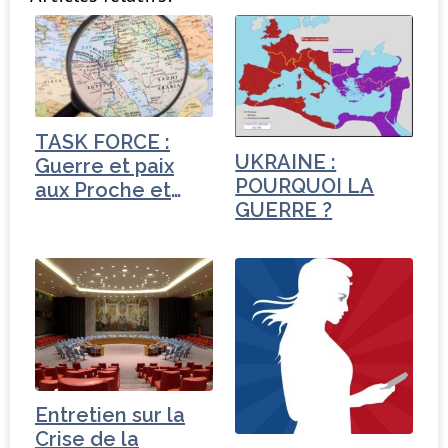
c
it
k
ta
e
t
e
g
b
e
dI
e
o
r
n
r
o
TASK FORCE :
k
UKRAINE :
Guerre et paix
POURQUOI LA
aux Proche et
GUERRE ?
Moyen-Orient
Entretien sur la
Crise de la