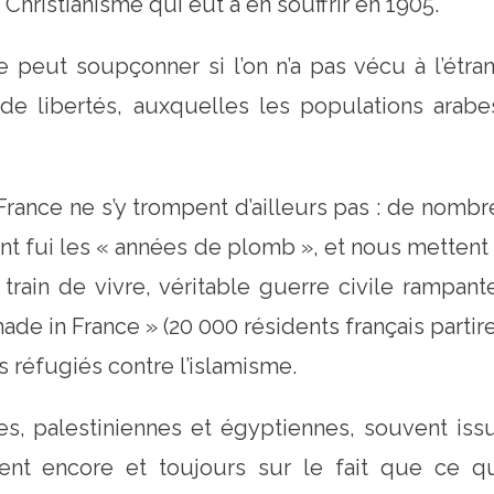
 Christianisme qui eut à en souffrir en 1905.
e peut soupçonner si l’on n’a pas vécu à l’étra
e libertés, auxquelles les populations arab
France ne s’y trompent d’ailleurs pas : de nomb
ont fui les « années de plomb », et nous metten
n train de vivre, véritable guerre civile rampa
ade in France » (20 000 résidents français partire
 réfugiés contre l’islamisme.
nes, palestiniennes et égyptiennes, souvent iss
nt encore et toujours sur le fait que ce qu