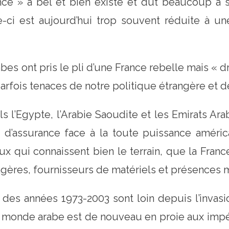
nce » a bel et bien existé et dût beaucoup à se
-ci est aujourd’hui trop souvent réduite à une
abes ont pris le pli d’une France rebelle mais « 
parfois tenaces de notre politique étrangère et d
els l’Egypte, l’Arabie Saoudite et les Emirats A
d’assurance face à la toute puissance améri
ux qui connaissent bien le terrain, que la France
gères, fournisseurs de matériels et présences mi
des années 1973-2003 sont loin depuis l’invasio
e monde arabe est de nouveau en proie aux impér