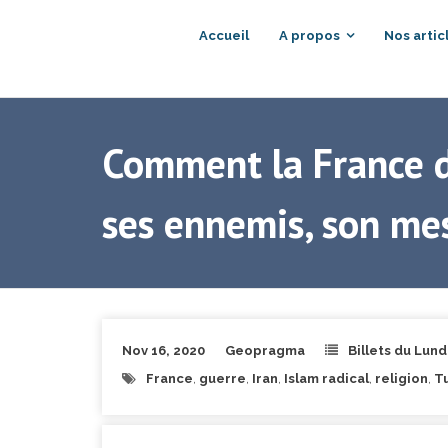
Accueil
A propos
Nos artic
Comment la France do
ses ennemis, son me
Nov 16, 2020
Geopragma
Billets du Lund
France
,
guerre
,
Iran
,
Islam radical
,
religion
,
T