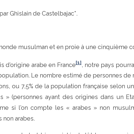
ar Ghislain de Castelbajac*.
e monde musulman et en proie à une cinquième co
[1]
is d’origine arabe en France
, notre pays pourrai
 population. Le nombre estimé de personnes de 
ons, ou 7,5% de la population française selon 
s » (personnes ayant des origines dans un E
e si l’on compte les « arabes » non musulma
s non arabes.