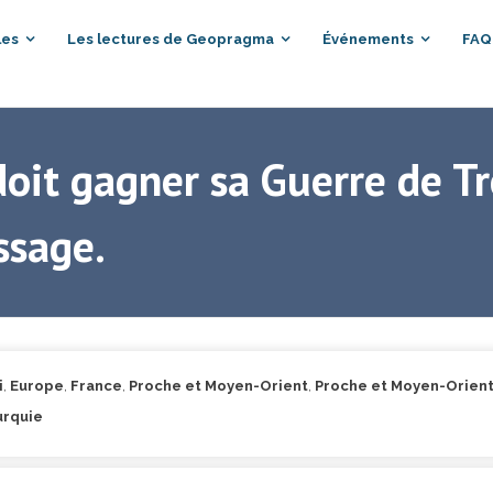
les
Les lectures de Geopragma
Événements
FAQ
it gagner sa Guerre de Tre
ssage.
i
,
Europe
,
France
,
Proche et Moyen-Orient
,
Proche et Moyen-Orient
urquie