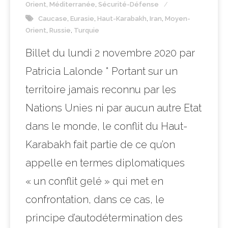
Orient, Méditerranée
,
Sécurité-Défense
Caucase
,
Eurasie
,
Haut-Karabakh
,
Iran
,
Moyen-
Orient
,
Russie
,
Turquie
Billet du lundi 2 novembre 2020 par
Patricia Lalonde * Portant sur un
territoire jamais reconnu par les
Nations Unies ni par aucun autre Etat
dans le monde, le conflit du Haut-
Karabakh fait partie de ce qu’on
appelle en termes diplomatiques
« un conflit gelé » qui met en
confrontation, dans ce cas, le
principe d’autodétermination des