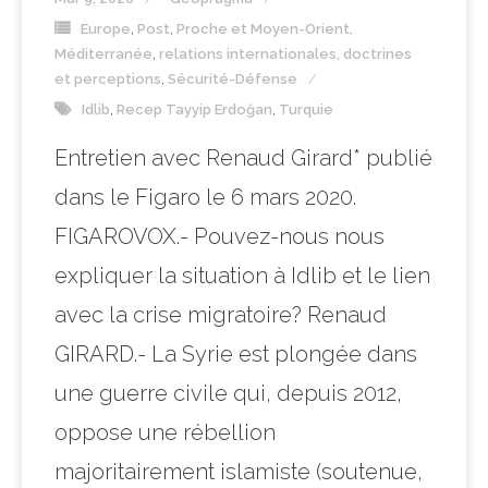
Europe
,
Post
,
Proche et Moyen-Orient,
Méditerranée
,
relations internationales, doctrines
et perceptions
,
Sécurité-Défense
Idlib
,
Recep Tayyip Erdoğan
,
Turquie
Entretien avec Renaud Girard* publié
dans le Figaro le 6 mars 2020.
FIGAROVOX.- Pouvez-nous nous
expliquer la situation à Idlib et le lien
avec la crise migratoire? Renaud
GIRARD.- La Syrie est plongée dans
une guerre civile qui, depuis 2012,
oppose une rébellion
majoritairement islamiste (soutenue,