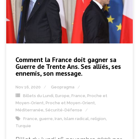
Comment la France doit gagner sa
Guerre de Trente Ans. Ses alliés, ses
ennemis, son message.
Nov 16, 2020
Geopragma
Billets du Lundi
,
Europe
,
France
,
Proche et
Moyen-Orient
,
Proche et Moyen-Orient,
Méditerranée
,
Sécurité-Défense
France
,
guerre
,
Iran
,
Islam radical
,
religion
,
Turquie