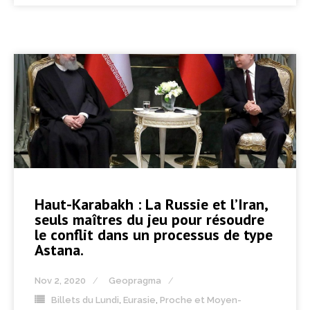
Haut-Karabakh : La Russie et l’Iran,
seuls maîtres du jeu pour résoudre
le conflit dans un processus de type
Astana.
Nov 2, 2020
Geopragma
Billets du Lundi
,
Eurasie
,
Proche et Moyen-