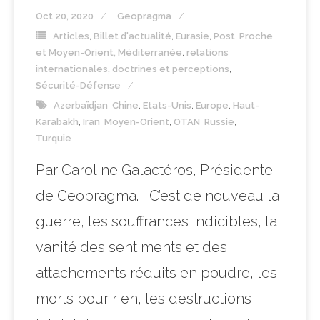
Oct 20, 2020
Geopragma
Articles
,
Billet d'actualité
,
Eurasie
,
Post
,
Proche
et Moyen-Orient, Méditerranée
,
relations
internationales, doctrines et perceptions
,
Sécurité-Défense
Azerbaïdjan
,
Chine
,
Etats-Unis
,
Europe
,
Haut-
Karabakh
,
Iran
,
Moyen-Orient
,
OTAN
,
Russie
,
Turquie
Par Caroline Galactéros, Présidente
de Geopragma. C’est de nouveau la
guerre, les souffrances indicibles, la
vanité des sentiments et des
attachements réduits en poudre, les
morts pour rien, les destructions