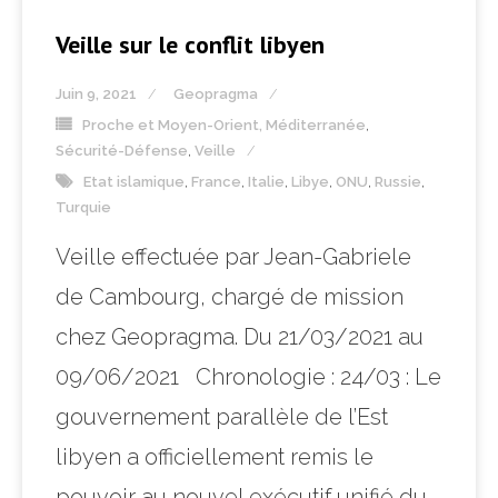
Veille sur le conflit libyen
Juin 9, 2021
Geopragma
Proche et Moyen-Orient, Méditerranée
,
Sécurité-Défense
,
Veille
Etat islamique
,
France
,
Italie
,
Libye
,
ONU
,
Russie
,
Turquie
Veille effectuée par Jean-Gabriele
de Cambourg, chargé de mission
chez Geopragma. Du 21/03/2021 au
09/06/2021 Chronologie : 24/03 : Le
gouvernement parallèle de l’Est
libyen a officiellement remis le
pouvoir au nouvel exécutif unifié du