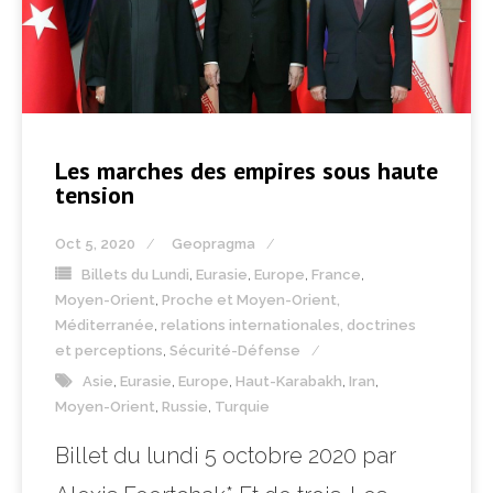
Les marches des empires sous haute
tension
Oct 5, 2020
Geopragma
Billets du Lundi
,
Eurasie
,
Europe
,
France
,
Moyen-Orient
,
Proche et Moyen-Orient,
Méditerranée
,
relations internationales, doctrines
et perceptions
,
Sécurité-Défense
Asie
,
Eurasie
,
Europe
,
Haut-Karabakh
,
Iran
,
Moyen-Orient
,
Russie
,
Turquie
Billet du lundi 5 octobre 2020 par