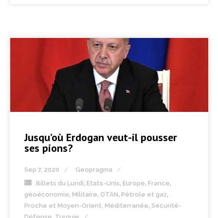
Jusqu’où Erdogan veut-il pousser
ses pions?
Sep 7, 2020
Geopragma
Billets du Lundi
,
Etats-Unis
,
Europe
,
France
,
géoéconomie
,
Militaire
,
OTAN
,
Pétrole et gaz
,
Proche et Moyen-Orient, Méditerranée
,
Sécurité-
Défense
,
Turquie