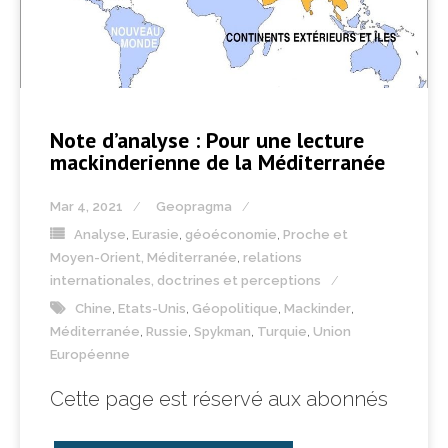
Note d’analyse : Pour une lecture
mackinderienne de la Méditerranée
Mar 4, 2021
Geopragma
Analyse
,
Eurasie
,
géoéconomie
,
Proche et
Moyen-Orient, Méditerranée
,
relations
internationales, doctrines et perceptions
Chine
,
Etats-Unis
,
Géopolitique
,
Mackinder
,
Méditerranée
,
Russie
,
Spykman
,
Turquie
,
Union
Européenne
Cette page est réservé aux abonnés