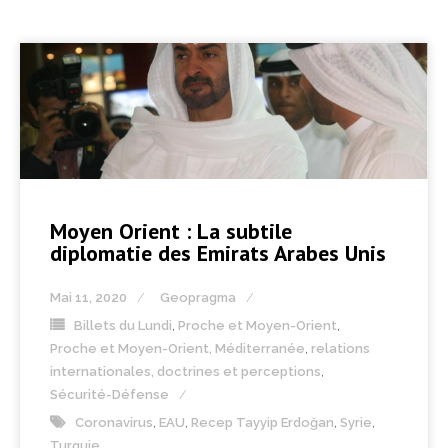
Moyen Orient : La subtile
diplomatie des Emirats Arabes Unis
Mai 11, 2020
Geopragma
Billets du Lundi
,
Proche et Moyen-Orient
,
Proche et Moyen-Orient, Méditerranée
,
relations
internationales, doctrines et perceptions
,
Sécurité-Défense
Coronavirus
,
EAU
,
Recep Tayyip Erdoğan
,
Syrie
,
Turquie