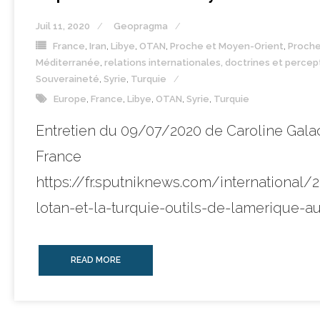
Juil 11, 2020
Geopragma
France
,
Iran
,
Libye
,
OTAN
,
Proche et Moyen-Orient
,
Proche
Méditerranée
,
relations internationales, doctrines et percep
Souveraineté
,
Syrie
,
Turquie
Europe
,
France
,
Libye
,
OTAN
,
Syrie
,
Turquie
Entretien du 09/07/2020 de Caroline Gala
France
https://fr.sputniknews.com/international
lotan-et-la-turquie-outils-de-lamerique-
READ MORE