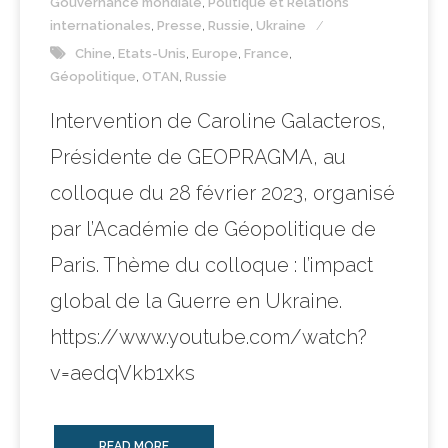
Gouvernance mondiale
,
Politique et Relations
internationales
,
Presse
,
Russie
,
Ukraine
Chine
,
Etats-Unis
,
Europe
,
France
,
Géopolitique
,
OTAN
,
Russie
Intervention de Caroline Galacteros,
Présidente de GEOPRAGMA, au
colloque du 28 février 2023, organisé
par l’Académie de Géopolitique de
Paris. Thème du colloque : l’impact
global de la Guerre en Ukraine.
https://www.youtube.com/watch?
v=aedqVkb1xks
READ MORE