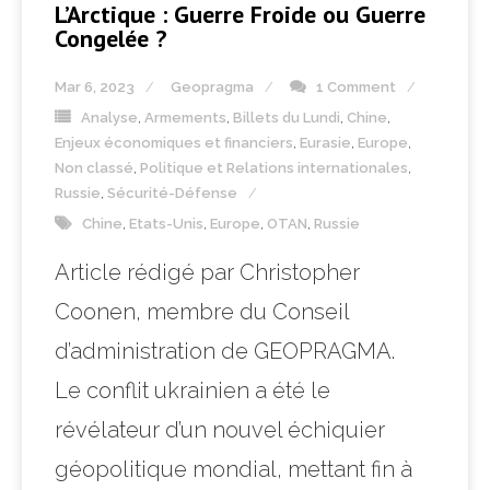
L’Arctique : Guerre Froide ou Guerre
Congelée ?
Mar 6, 2023
Geopragma
1 Comment
Analyse
,
Armements
,
Billets du Lundi
,
Chine
,
Enjeux économiques et financiers
,
Eurasie
,
Europe
,
Non classé
,
Politique et Relations internationales
,
Russie
,
Sécurité-Défense
Chine
,
Etats-Unis
,
Europe
,
OTAN
,
Russie
Article rédigé par Christopher
Coonen, membre du Conseil
d’administration de GEOPRAGMA.
Le conflit ukrainien a été le
révélateur d’un nouvel échiquier
géopolitique mondial, mettant fin à