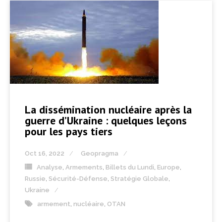
La dissémination nucléaire après la
guerre d’Ukraine : quelques leçons
pour les pays tiers
Oct 16, 2022
Geopragma
Analyse
,
Armements
,
Billets du Lundi
,
Europe
,
Russie
,
Sécurité-Défense
,
Stratégie Globale
,
Ukraine
armement
,
nucléaire
,
OTAN