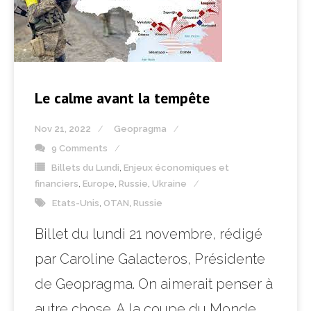
Le calme avant la tempête
Nov 21, 2022
Geopragma
9 Comments
Billets du Lundi
,
Enjeux économiques et
financiers
,
Europe
,
Russie
,
Ukraine
Etats-Unis
,
OTAN
,
Russie
Billet du lundi 21 novembre, rédigé
par Caroline Galacteros, Présidente
de Geopragma. On aimerait penser à
autre chose. A la coupe du Monde