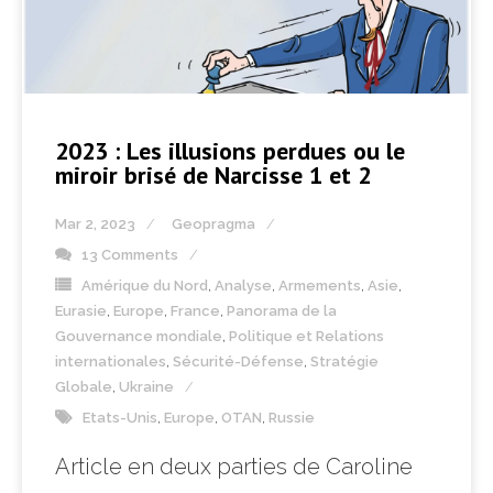
2023 : Les illusions perdues ou le
miroir brisé de Narcisse 1 et 2
Mar 2, 2023
Geopragma
13 Comments
Amérique du Nord
,
Analyse
,
Armements
,
Asie
,
Eurasie
,
Europe
,
France
,
Panorama de la
Gouvernance mondiale
,
Politique et Relations
internationales
,
Sécurité-Défense
,
Stratégie
Globale
,
Ukraine
Etats-Unis
,
Europe
,
OTAN
,
Russie
Article en deux parties de Caroline