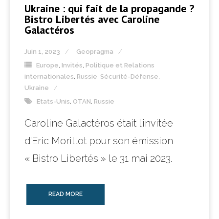
Ukraine : qui fait de la propagande ?
Bistro Libertés avec Caroline
Galactéros
Juin 1, 2023
Geopragma
Europe
,
Invités
,
Politique et Relations
internationales
,
Russie
,
Sécurité-Défense
,
Ukraine
Etats-Unis
,
OTAN
,
Russie
Caroline Galactéros était l’invitée
d’Eric Morillot pour son émission
« Bistro Libertés » le 31 mai 2023.
READ MORE