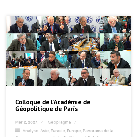
Colloque de l’Académie de
Géopolitique de Paris
Mar 2, 2023
Geopragma
Analyse
,
Asie
,
Eurasie
,
Europe
,
Panorama de la