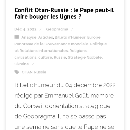
Conflit Otan-Russie : le Pape peut-il
faire bouger les lignes ?
Déc 4, 2022
Geopragma
Analyse
,
Articles
,
Billets d'Humeur
,
Europe
,
Panorama de la Gouvernance mondiale
,
Politique
et Relations internationales
,
Religions,
civilisations, culture
,
Russie
,
Stratégie Globale
,
Ukraine
OTAN
,
Russie
Billet d’humeur du 04 décembre 2022
rédigé par Emmanuel Goût, membre
du Conseil d’orientation stratégique
de Geopragma. Il ne se passe pas
une semaine sans que le Pape ne se