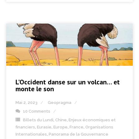
L’Occident danse sur un volcan… et
monte le son
Mai 2, 2023
Geopragma
10 Comments
Billets du Lundi
,
Chine
,
Enjeux économiques et
financiers
,
Eurasie
,
Europe
,
France
,
Organisations
Internationales
,
Panorama de la Gouvernance