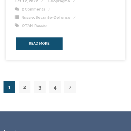
Oct 12, 2022
Geopragma
2 Comments
Russie
,
Sécurité-Défense
OTAN
,
Russie
READ MORE
1
2
3
4