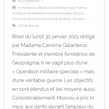
23 Comments
Armements
,
Billets du Lundi
,
Europe
,
France
,
Politique et Relations internationales
,
Russie
,
Sécurité-Défense
,
Stratégie Globale
,
Ukraine
OTAN
,
Russie
Billet du lundi 30 janvier 2023 rédigé
par Madame Caroline Galacteros,
Présidente et membre fondatrice de
Geopragma. Il ne s’agit plus d’une
« Opération militaire spéciale » mais
d’une véritable guerre. Les objectifs
en sont étendus et les moyens aussi.
Considérablement. Moscou a pris le
mors aux dents devant l’ampleur du