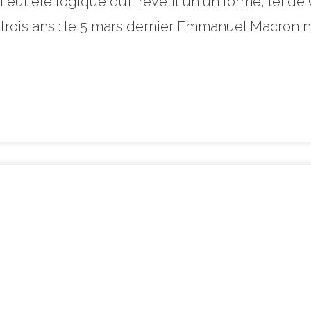
 eut été logique qu’il revêtit un uniforme, tel de
s trois ans : le 5 mars dernier Emmanuel Macron