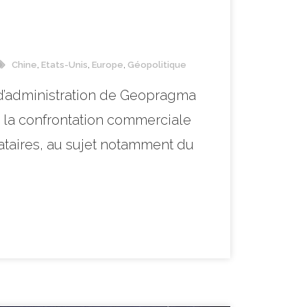
Chine
,
Etats-Unis
,
Europe
,
Géopolitique
 d’administration de Geopragma
 la confrontation commerciale
stataires, au sujet notamment du