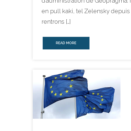
d’administration de Geopragma. Il
en pull kaki, tel Zelensky depui
rentrons […]
READ MORE