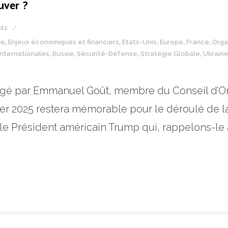
uver ?
ts
ie
,
Enjeux économiques et financiers
,
Etats-Unis
,
Europe
,
France
,
Orga
 internationales
,
Russie
,
Sécurité-Défense
,
Stratégie Globale
,
Ukrain
digé par Emmanuel Goût, membre du Conseil d’Or
er 2025 restera mémorable pour le déroulé de la
 le Président américain Trump qui, rappelons-le 