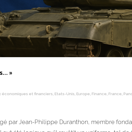
rs… »
x économiques et financiers
,
Etats-Unis
,
Europe
,
Finance
,
France
,
Pan
digé par Jean-Philippe Duranthon, membre fond