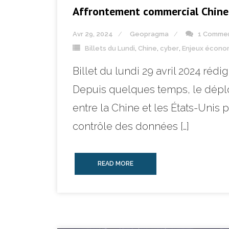
Affrontement commercial Chine –
Avr 29, 2024
Geopragma
1 Comme
Billets du Lundi
,
Chine
,
cyber
,
Enjeux économ
Billet du lundi 29 avril 2024 r
Depuis quelques temps, le déplo
entre la Chine et les États-Unis 
contrôle des données […]
READ MORE