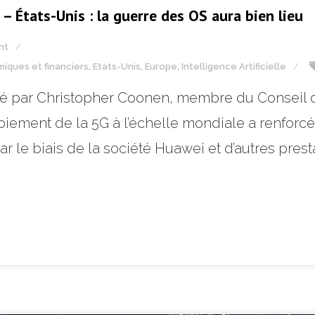
 États-Unis : la guerre des OS aura bien lieu
nt
iques et financiers
,
Etats-Unis
,
Europe
,
Intelligence Artificielle
édigé par Christopher Coonen, membre du Conseil
iement de la 5G à l’échelle mondiale a renforcé
par le biais de la société Huawei et d’autres pre