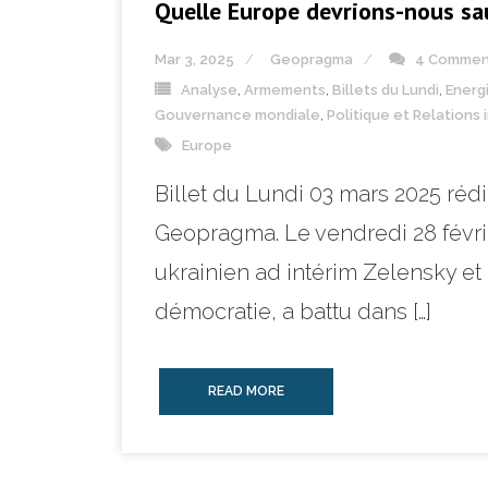
Quelle Europe devrions-nous sa
Mar 3, 2025
Geopragma
4 Commen
Analyse
,
Armements
,
Billets du Lundi
,
Energ
Gouvernance mondiale
,
Politique et Relations
Europe
Billet du Lundi 03 mars 2025 ré
Geopragma. Le vendredi 28 févri
ukrainien ad intérim Zelensky et
démocratie, a battu dans […]
READ MORE