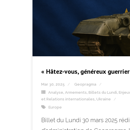
« Hâtez-vous, généreux guerrie
Mar 30, 2025
Geopragma
Analyse
,
Armements
,
Billets du Lundi
,
Enjeu
et Relations internationales
,
Ukraine
Europe
Billet du Lundi 30 mars 2025 ré