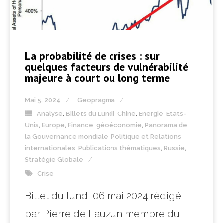
La probabilité de crises : sur
quelques facteurs de vulnérabilité
majeure à court ou long terme
Mai 5, 2024
Geopragma
Analyse
,
Billets du Lundi
,
Chine
,
Energie
,
Etats-
Unis
,
Europe
,
Finance
,
géoéconomie
,
Panorama de
la Gouvernance mondiale
,
Politique et Relations
internationales
,
Publications thématiques
,
Russie
,
Stratégie Globale
Crise
Billet du lundi 06 mai 2024 rédigé
par Pierre de Lauzun membre du