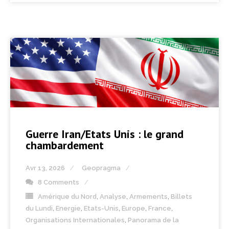
Guerre Iran/Etats Unis : le grand
chambardement
Avr 13, 2026
Geopragma
8 Comments
Amérique du Nord
,
Analyse
,
Armements
,
Billets
du Lundi
,
Energie
,
Etats-Unis
,
Europe
,
France
,
Organisations Internationales
,
Panorama de la