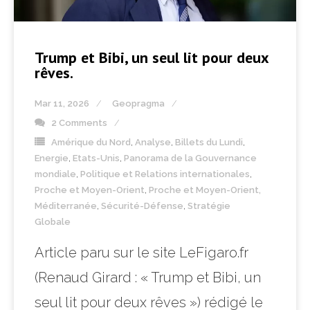
Trump et Bibi, un seul lit pour deux
rêves.
Mar 11, 2026
Geopragma
2 Comments
Amérique du Nord
,
Analyse
,
Billets du Lundi
,
Energie
,
Etats-Unis
,
Panorama de la Gouvernance
mondiale
,
Politique et Relations internationales
,
Proche et Moyen-Orient
,
Proche et Moyen-Orient,
Méditerranée
,
Sécurité-Défense
,
Stratégie
Globale
Article paru sur le site LeFigaro.fr
(Renaud Girard : « Trump et Bibi, un
seul lit pour deux rêves ») rédigé le