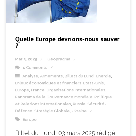
Quelle Europe devrions-nous sauver
?
Mar 3, 2025
Geopragma
4 Comments
Analyse
,
Armements
,
Billets du Lundi
,
Energie
,
Enjeux économiques et financiers
,
Etats-Unis
,
Europe
,
France
,
Organisations Internationales
,
Panorama de la Gouvernance mondiale
,
Politique
et Relations internationales
,
Russie
,
Sécurité-
Défense
,
Stratégie Globale
,
Ukraine
Europe
Billet du Lundi 03 mars 2025 rédigé