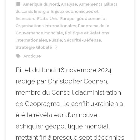
Amérique du Nord
,
Analyse
,
Armements
,
Billets
du Lundi
,
Energie
,
Enjeux économiques et
financiers
,
Etats-Unis
,
Europe
,
géoéconomie
,
Organisations Internationales
,
Panorama de la
Gouvernance mondiale
,
Politique et Relations
internationales
,
Russie
,
Sécurité-Défense
,
Stratégie Globale
Arctique
Billet du lundi 18 novembre 2024
rédigé par Christopher Coonen,
membre du Conseil d’administration
de Geopragma. Le conflit ukrainien a
été le révélateur d’un nouvel
échiquier géopolitique mondial,
mettant fin à presque sept décennies