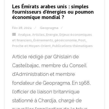
Les Émirats arabes unis : simples
fournisseurs d’énergies ou poumon
économique mondial ?
Fév 28, 2024
Geopragma
Analyse
,
Articles
,
Energie
,
Enjeux économiques
et financiers
,
Événements
,
géoéconomie
,
Post
,
Proche et Moyen-Orient
,
Publications thématiques
Article rédigé par Ghislain de
Castelbajac, membre du Conseil
d’Administration et membre
fondateur de Geopragma. En 1968,
l’officier de liaison britannique
stationné à Chardja, chargé de