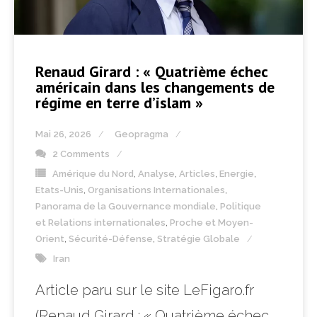
Renaud Girard : « Quatrième échec
américain dans les changements de
régime en terre d’islam »
Mai 26, 2026
Geopragma
2 Comments
Amérique du Nord
,
Analyse
,
Articles
,
Energie
,
Etats-Unis
,
Organisations Internationales
,
Panorama de la Gouvernance mondiale
,
Politique
et Relations internationales
,
Proche et Moyen-
Orient
,
Sécurité-Défense
,
Stratégie Globale
Iran
Article paru sur le site LeFigaro.fr
(Renaud Girard : « Quatrième échec