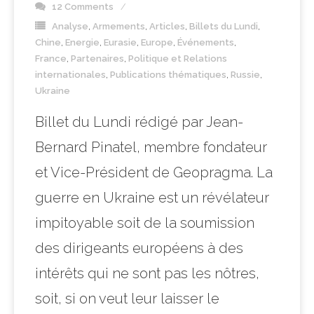
12 Comments
Analyse
,
Armements
,
Articles
,
Billets du Lundi
,
Chine
,
Energie
,
Eurasie
,
Europe
,
Événements
,
France
,
Partenaires
,
Politique et Relations
internationales
,
Publications thématiques
,
Russie
,
Ukraine
Billet du Lundi rédigé par Jean-
Bernard Pinatel, membre fondateur
et Vice-Président de Geopragma. La
guerre en Ukraine est un révélateur
impitoyable soit de la soumission
des dirigeants européens à des
intérêts qui ne sont pas les nôtres,
soit, si on veut leur laisser le