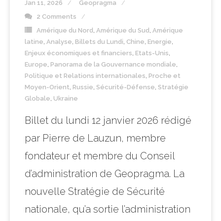
Jan 11, 2026
Geopragma
2 Comments
Amérique du Nord
,
Amérique du Sud
,
Amérique
latine
,
Analyse
,
Billets du Lundi
,
Chine
,
Energie
,
Enjeux économiques et financiers
,
Etats-Unis
,
Europe
,
Panorama de la Gouvernance mondiale
,
Politique et Relations internationales
,
Proche et
Moyen-Orient
,
Russie
,
Sécurité-Défense
,
Stratégie
Globale
,
Ukraine
Billet du lundi 12 janvier 2026 rédigé
par Pierre de Lauzun, membre
fondateur et membre du Conseil
d’administration de Geopragma. La
nouvelle Stratégie de Sécurité
nationale, qu’a sortie l’administration