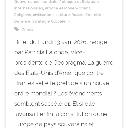
Gouvernance mondiale
,
Politique et Relations
internationales
,
Proche et Moyen-Orient
,
Religions, civilisations, culture
,
Russie
,
Sécurité-
Défense
,
Stratégie Globale
Ormuz
Billet du Lundi 13 avril 2026, rédigé
par Patricia Lalonde, Vice-
présidente de Geopragma. La guerre
des Etats-Unis d’Amérique contre
l’Iran est-elle le prélude à un nouvel
ordre mondial ? Les évènements
semblent s’accélérer… Et si elle
favorisait enfin la constitution d’une
Europe de pays souverains et