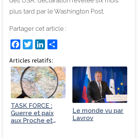
des USA, déclaration révélée six mois
plus tard par le Washington Post.
Partager cet article :
F
T
Li
P
a
w
n
ar
Articles relatifs:
c
it
k
ta
e
t
e
g
b
e
dI
e
o
r
n
r
o
TASK FORCE :
Le monde vu par
k
Guerre et paix
Lavrov
aux Proche et
Moyen-Orient