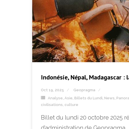
Indonésie, Népal, Madagascar : 
Oct 19, 2025
Geopragma
Analyse
,
Asie
,
Billets du Lundi
,
News
,
Panora
civilisations, culture
Billet du lundi 20 octobre 2025
d’administration de Geopragma.