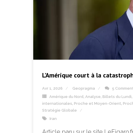
L’Amérique court à la catastro
Avr 1, 2026
Geopragma
5 Commen
Amérique du Nord
,
Analyse
,
Billets du Lundi
internationales
,
Proche et Moyen-Orient
,
Proc
Stratégie Globale
Iran
Article paru sur le site LeFigaro