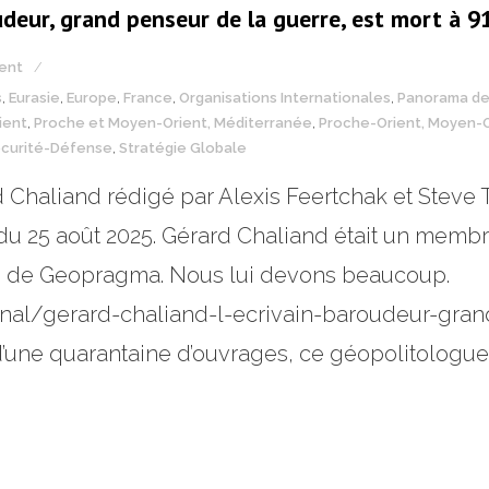
udeur, grand penseur de la guerre, est mort à 9
ent
s
,
Eurasie
,
Europe
,
France
,
Organisations Internationales
,
Panorama de
ient
,
Proche et Moyen-Orient, Méditerranée
,
Proche-Orient, Moyen-O
curité-Défense
,
Stratégie Globale
 Chaliand rédigé par Alexis Feertchak et Steve 
ate du 25 août 2025. Gérard Chaliand était un mem
ue de Geopragma. Nous lui devons beaucoup.
tional/gerard-chaliand-l-ecrivain-baroudeur-gra
’une quarantaine d’ouvrages, ce géopolitologue 