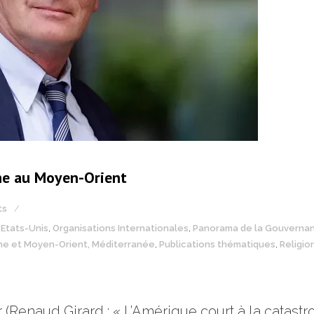
phe au Moyen-Orient
ts
,
Etats-Unis
,
Organisations Internationales
,
Panorama de la Gouverna
he et Moyen-Orient, Méditerranée
,
Publications thématiques
,
Religion
.fr (Renaud Girard : « L’Amérique court à la cata