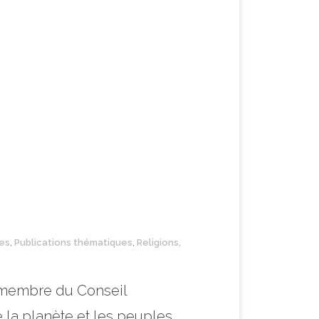
les
,
Publications thématiques
,
Religions,
t membre du Conseil
a planète et les peuples