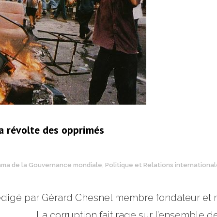
la révolte des opprimés
ma de la Gouvernance mondiale
,
Politique et Relations internationa
 rédigé par Gérard Chesnel membre fondateur e
 La corruption fait rage sur l’ensemble de l