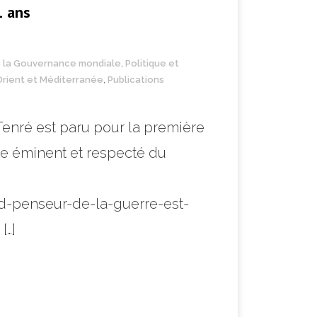
1 ans
 la Gouvernance mondiale
,
Politique et
rient et Méditerranée
,
Publications
Tenré est paru pour la première
bre éminent et respecté du
nd-penseur-de-la-guerre-est-
[…]