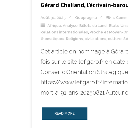
Gérard Chaliand, l’écrivain-baro
Août 31, 2025
Geopragma
1 Comm
Afrique
,
Analyse
,
Billets du Lundi
,
Etats-Uni
Relations internationales
,
Proche et Moyen-Or
thématiques
,
Religions, civilisations, culture
,
Sé
Cet article en hommage à Gérard
fois sur le site lefigaro.fr en d
Conseil d’Orientation Stratégiq
https://www.lefigaro.fr/interna
mort-a-91-ans-20250821 Auteur d
READ MORE