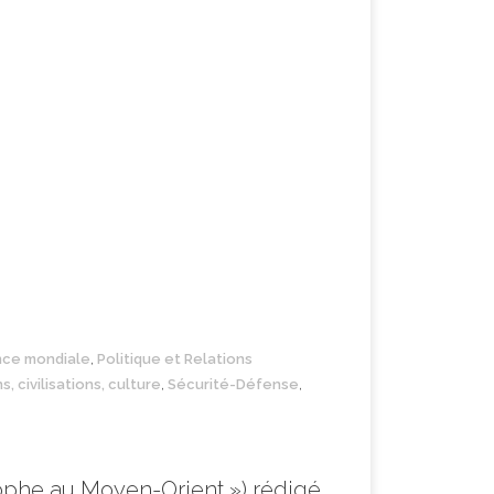
nce mondiale
,
Politique et Relations
s, civilisations, culture
,
Sécurité-Défense
,
strophe au Moyen-Orient ») rédigé