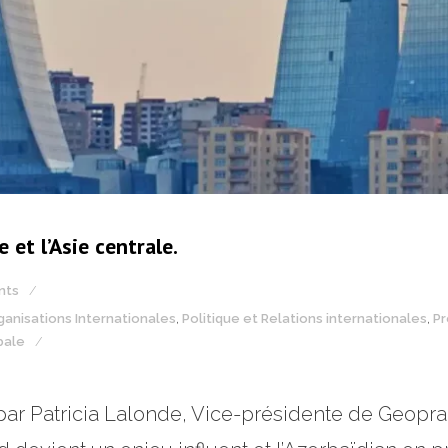
 et l’Asie centrale.
nts
ganisations Internationales
,
Politique et Relations internationales
,
Pr
bale
é par Patricia Lalonde, Vice-présidente de Geop