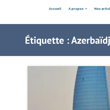
Accueil
A propos
Nos artic
Étiquette :
Azerbaïd