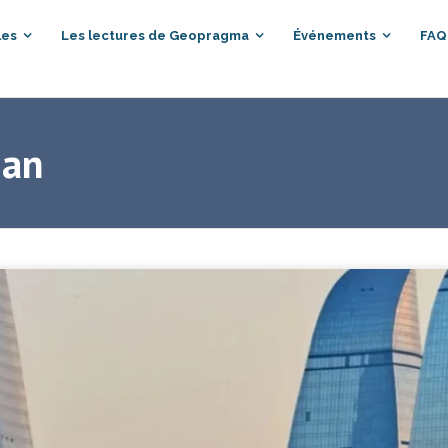
les
Les lectures de Geopragma
Événements
FAQ
jan