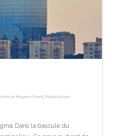
oche et Moyen-Orient
,
Publications
ragma. Dans la bascule du