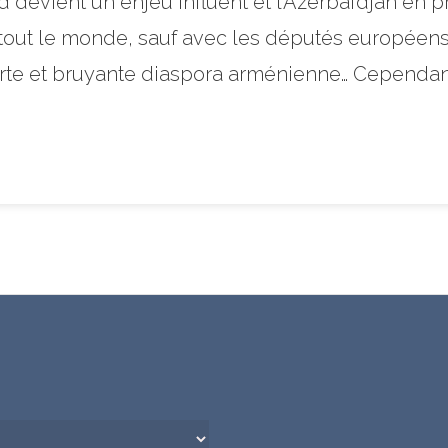
devient un enjeu influent et l’Azerbaïdjan en p
tout le monde, sauf avec les députés européens
rte et bruyante diaspora arménienne… Cependant,