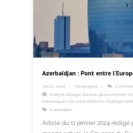
Azerbaïdjan : Pont entre l’Europe
Jan 11, 2024
Geopragma
3 Comme
Analyse
,
Energie
,
Eurasie
,
géoéconomie
,
Or
thématiques
,
Sécurité-Défense
,
Stratégie Glo
Azerbaïdjan
Article du 11 janvier 2024 rédig