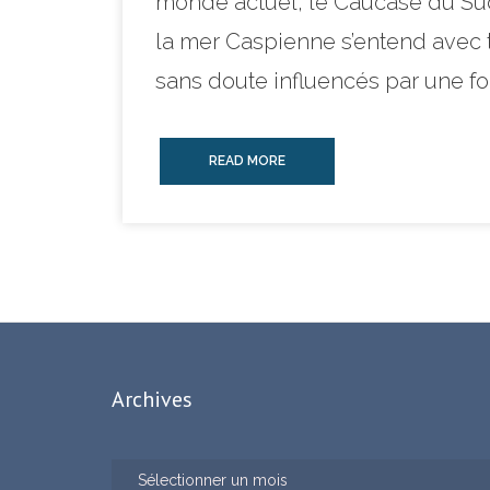
monde actuel, le Caucase du Sud 
la mer Caspienne s’entend avec 
sans doute influencés par une fo
READ MORE
Archives