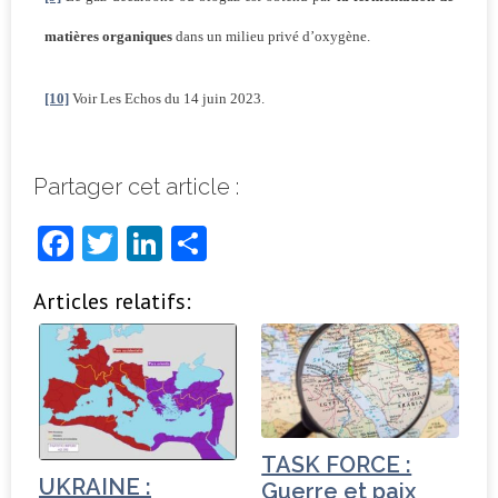
matières organiques
dans un milieu privé d’oxygène.
[10]
Voir Les Echos du 14 juin 2023.
Partager cet article :
F
T
Li
P
a
w
n
ar
Articles relatifs:
c
it
k
ta
e
t
e
g
b
e
dI
e
o
r
n
r
o
TASK FORCE :
k
UKRAINE :
Guerre et paix