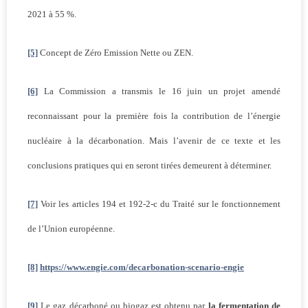
2021 à 55 %.
[5]
Concept de Zéro Emission Nette ou ZEN.
[6]
La Commission a transmis le 16 juin un projet amendé
reconnaissant pour la première fois la contribution de l’énergie
nucléaire à la décarbonation. Mais l’avenir de ce texte et les
conclusions pratiques qui en seront tirées demeurent à déterminer.
[7]
Voir les articles 194 et 192-2-c du Traité sur le fonctionnement
de l’Union européenne.
[8]
https://www.engie.com/decarbonation-scenario-engie
[9]
Le gaz décarboné ou biogaz est obtenu par
la fermentation de