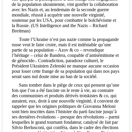
de la population ukrainienne, vint gonfler la collaboration
avec les Nazis et, au lendemain de la seconde guerre
mondiale, réussit à acquérir une nouvelle virginité,
soutenue par les USA, pour combattre le bolchévisme et
la Russie. (US Intelligence and the Nazis – Richard
Breitman)
Toute l’Ukraine n’est pas nazie comme la propagande
russe veut le faire croire, mais il est indéniable qu’une
partie de sa population – Azov & co – revendique
l’héritage – celui de Bandera, coupable d’antisémitisme et
de génocide-. Contradiction, paradoxe culturel, le
Président Ukrainien Zelenski ne manque aucune occasion
pour louer cette frange de sa population qui dans nos pays
serait sans nul doute mise au ban de la société.
Sans tomber dans le piège de ceux qui pensent qu’une
fois que l’on a été fasciste on le reste à vie, au contraire
des communistes et produits dérivés trotskistes & co, qui
auraient, eux, droit à une nouvelle virginité, il convient de
rappeler que les origines politiques de Giovanna Meloni
sont bien inscrites dans l’histoire du parti fasciste jusqu’à
ses dernières évolutions – presque des révolutions – parmi
lesquelles le grand tournant fondateur, catalysé de fait par
Silvio Berlusconi, qui conféra, dans le cadre des élections