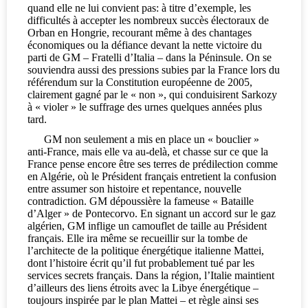
quand elle ne lui convient pas: à titre d’exemple, les
difficultés à accepter les nombreux succès électoraux de
Orban en Hongrie, recourant même à des chantages
économiques ou la défiance devant la nette victoire du
parti de GM – Fratelli d’Italia – dans la Péninsule. On se
souviendra aussi des pressions subies par la France lors du
référendum sur la Constitution européenne de 2005,
clairement gagné par le « non », qui conduisirent Sarkozy
à « violer » le suffrage des urnes quelques années plus
tard.
GM non seulement a mis en place un « bouclier »
anti-France, mais elle va au-delà, et chasse sur ce que la
France pense encore être ses terres de prédilection comme
en Algérie, où le Président français entretient la confusion
entre assumer son histoire et repentance, nouvelle
contradiction. GM dépoussière la fameuse « Bataille
d’Alger » de Pontecorvo. En signant un accord sur le gaz
algérien, GM inflige un camouflet de taille au Président
français. Elle ira même se recueillir sur la tombe de
l’architecte de la politique énergétique italienne Mattei,
dont l’histoire écrit qu’il fut probablement tué par les
services secrets français. Dans la région, l’Italie maintient
d’ailleurs des liens étroits avec la Libye énergétique –
toujours inspirée par le plan Mattei – et règle ainsi ses