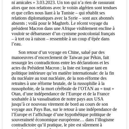
ni amicales » 3.03.2023. Un ton qui n’a rien de rassurant
alors que nos relations avec le voisin algérien sont tendues
et que celles nous liant à la Tunisie – qui rétablit ses
relations diplomatiques avec la Syrie – sont aux abonnés
absents ; voilà pour le Maghreb. Le récent voyage du
président Macron dans une Afrique visiblement encline à
vouloir se débarrasser d’un cynisme postcolonial français
– à tort ou à raison – ressemble à un coup d’épée dans
l’eau.
Son retour d’un voyage en Chine, salué par des
manoeuvres d’encerclement de Taiwan par Pékin, fait
ressurgir les contradictions entre les déclarations et les
actes du Président Macron ; la liste est longue tant en
politique intérieure qu’en matière internationale: de la fin
du nucléaire au tout nucléaire, de la non-réforme des
retraites à une réforme brutale, de la russophilie à la
russophobie, de la mort cérébrale de l’OTAN au « tout »
Otan, d’une indépendance de l’Europe et de la France
souhaitée à la vassalisation de notre pays aux USA
jusqu’à ce nouveau virement de bord au cours de son
voyage aux Pays Bas, sur le retour à une indépendance de
l’Europe et l’affichage d’une hypothétique politique de
souveraineté économique européenne… dans l’illogisme
contradictoire qu’il pratique, le pire est sûrement à