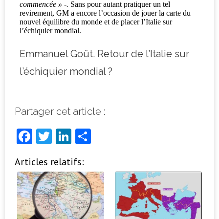
commencée » -.
Sans pour autant pratiquer un tel
revirement, GM a encore l’occasion de jouer la carte du
nouvel équilibre du monde et de placer l’Italie sur
l’échiquier mondial.
Emmanuel Goût. Retour de l’Italie sur
l’échiquier mondial ?
Partager cet article :
F
T
Li
P
a
w
n
ar
Articles relatifs:
c
it
k
ta
e
t
e
g
b
e
dI
e
o
r
n
r