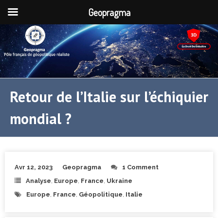
Geopragma
Retour de l’Italie sur l’échiquier
mondial ?
Avr 12, 2023
Geopragma
1 Comment
Analyse
,
Europe
,
France
,
Ukraine
Europe
,
France
,
Géopolitique
,
Italie