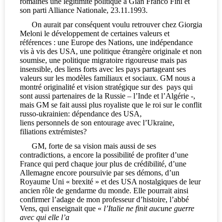
romaines une légitimité politique à Gian Franco Fini et
son parti Alliance Nationale, 23.11.1993.
On aurait par conséquent voulu retrouver chez Giorgia
Meloni le développement de certaines valeurs et
références : une Europe des Nations, une indépendance
vis à vis des USA, une politique étrangère originale et non
soumise, une politique migratoire rigoureuse mais pas
insensible, des liens forts avec les pays partageant ses
valeurs sur les modèles familiaux et sociaux. GM nous a
montré originalité et vision stratégique sur des
pays qui
sont aussi partenaires de la Russie – l’Inde et l’Algérie -,
mais GM se fait aussi plus royaliste que le roi sur le conflit
russo-ukrainien: dépendance des USA,
liens personnels de son entourage avec l’Ukraine,
filiations extrémistes?
GM, forte de sa vision mais aussi de ses
contradictions, a encore la possibilité de profiter d’une
France qui perd chaque jour plus de crédibilité, d’une
Allemagne encore poursuivie par ses démons, d’un
Royaume Uni « brexité » et des USA nostalgiques de leur
ancien rôle de gendarme du monde. Elle pourrait ainsi
confirmer l’adage de mon professeur d’histoire, l’abbé
Vens, qui enseignait que «
l’Italie ne finit aucune guerre
avec qui elle l’a