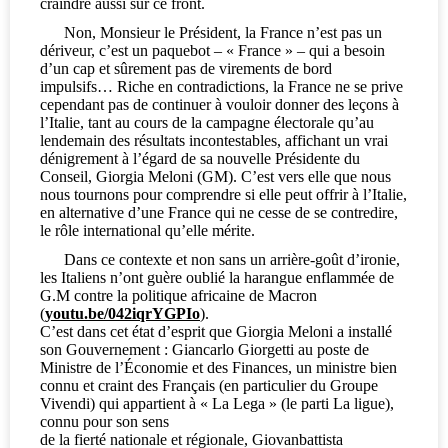
craindre aussi sur ce front.
Non, Monsieur le Président, la France n’est pas un
dériveur, c’est un paquebot – « France » – qui a besoin
d’un cap et sûrement pas de virements de bord
impulsifs… Riche en contradictions, la France ne se prive
cependant pas de continuer à vouloir donner des leçons à
l’Italie, tant au cours de la campagne électorale qu’au
lendemain des résultats incontestables, affichant un vrai
dénigrement à l’égard de sa nouvelle Présidente du
Conseil, Giorgia Meloni (GM). C’est vers elle que nous
nous tournons pour comprendre si elle peut offrir à l’Italie,
en alternative d’une France qui ne cesse de se contredire,
le rôle international qu’elle mérite.
Dans ce contexte et non sans un arrière-goût d’ironie,
les Italiens n’ont guère oublié la harangue enflammée de
G.M contre la politique africaine de Macron
(
youtu.be/042iqrYGPIo
).
C’est dans cet état d’esprit que Giorgia Meloni
a
installé
son Gouvernement : Giancarlo Giorgetti au poste de
Ministre de l’Économie et des Finances, un ministre bien
connu et craint des Français (en particulier du Groupe
Vivendi) qui appartient à « La Lega » (le parti La ligue),
connu pour son sens
de la fierté nationale et régionale, Giovanbattista