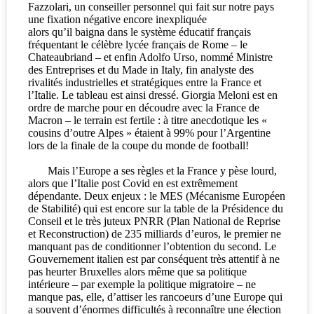
Fazzolari, un conseiller personnel qui fait sur notre pays
une fixation négative encore inexpliquée
alors qu’il baigna dans le système éducatif français
fréquentant le célèbre lycée français de Rome – le
Chateaubriand – et enfin Adolfo Urso, nommé Ministre
des Entreprises et du Made in Italy, fin analyste des
rivalités industrielles et stratégiques entre la France et
l’Italie. Le tableau est ainsi dressé. Giorgia Meloni est en
ordre de marche pour en découdre avec la France de
Macron – le terrain est fertile : à titre anecdotique les «
cousins d’outre Alpes » étaient à 99% pour l’Argentine
lors de la finale de la coupe du monde de football!
Mais l’Europe a ses règles et la France y pèse lourd,
alors que l’Italie post Covid en est extrêmement
dépendante. Deux enjeux : le MES (Mécanisme Européen
de Stabilité) qui est encore sur la table de la Présidence du
Conseil et le très juteux PNRR (Plan National de Reprise
et Reconstruction) de 235 milliards d’euros, le premier ne
manquant pas de conditionner l’obtention du second. Le
Gouvernement italien est par conséquent très attentif à ne
pas heurter Bruxelles alors même que sa politique
intérieure – par exemple la politique migratoire – ne
manque pas, elle, d’attiser les rancoeurs d’une Europe qui
a souvent d’énormes difficultés à reconnaître une élection