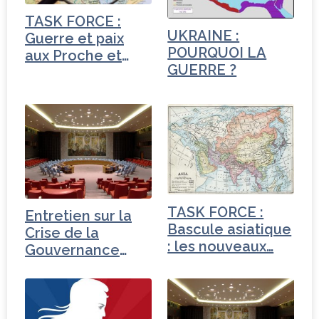
o
TASK FORCE :
k
UKRAINE :
Guerre et paix
POURQUOI LA
aux Proche et
GUERRE ?
Moyen-Orient
TASK FORCE :
Entretien sur la
Bascule asiatique
Crise de la
: les nouveaux…
Gouvernance
mondiale -
Turquie