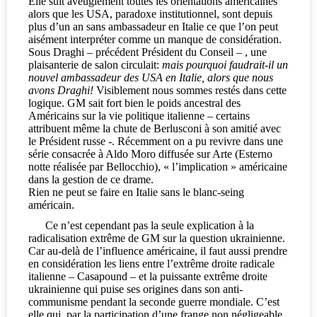
Elle suit aveuglément toutes les orientations américaines
alors que les USA, paradoxe institutionnel, sont depuis
plus d’un an sans ambassadeur en Italie ce que l’on peut
aisément interpréter comme un manque de considération.
Sous Draghi – précédent Président du Conseil – , une
plaisanterie de salon circulait:
mais pourquoi faudrait-il un
nouvel ambassadeur des USA en Italie, alors que nous
avons Draghi!
Visiblement nous sommes restés dans cette
logique. GM sait fort bien le poids ancestral des
Américains sur la vie politique italienne – certains
attribuent même la chute de Berlusconi à son amitié avec
le Président russe -. Récemment on a pu revivre dans une
série consacrée à Aldo Moro diffusée sur Arte (Esterno
notte réalisée par Bellocchio), « l’implication » américaine
dans la gestion de ce drame.
Rien ne peut se faire en Italie sans le blanc-seing
américain.
Ce n’est cependant pas la seule explication à la
radicalisation extrême de GM sur la question ukrainienne.
Car au-delà de l’influence américaine, il faut aussi prendre
en considération les liens entre l’extrême droite radicale
italienne – Casapound – et la puissante extrême droite
ukrainienne qui puise ses origines dans son anti-
communisme pendant la seconde guerre mondiale. C’est
elle qui, par la participation d’une frange non négligeable