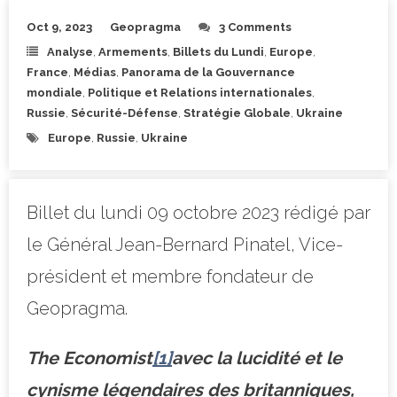
Oct 9, 2023
Geopragma
3 Comments
Analyse
,
Armements
,
Billets du Lundi
,
Europe
,
France
,
Médias
,
Panorama de la Gouvernance
mondiale
,
Politique et Relations internationales
,
Russie
,
Sécurité-Défense
,
Stratégie Globale
,
Ukraine
Europe
,
Russie
,
Ukraine
Billet du lundi 09 octobre 2023 rédigé par
le Général Jean-Bernard Pinatel, Vice-
président et membre fondateur de
Geopragma.
The Economist
[1]
avec la lucidité et le
cynisme légendaires des britanniques,