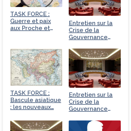
o
r
n
r
o
TASK FORCE :
k
Guerre et paix
Entretien sur la
aux Proche et
Crise de la
Moyen-Orient
Gouvernance
mondiale -
Turquie
TASK FORCE :
Entretien sur la
Bascule asiatique
Crise de la
: les nouveaux…
Gouvernance
mondiale - Russie