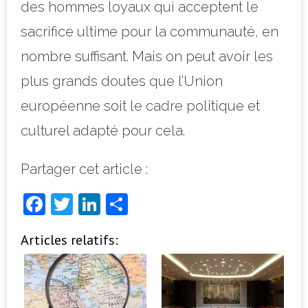
des hommes loyaux qui acceptent le
sacrifice ultime pour la communauté, en
nombre suffisant. Mais on peut avoir les
plus grands doutes que l’Union
européenne soit le cadre politique et
culturel adapté pour cela.
Partager cet article :
F
T
Li
P
a
w
n
ar
Articles relatifs:
c
it
k
ta
e
t
e
g
b
e
dI
e