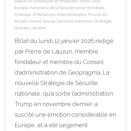
Enjeux économiques et financiers
,
Etats-Unis
,
Europe
,
Panorama de la Gouvernance mondiale
,
Politique et Relations internationales
,
Proche et
Moyen-Orient
,
Russie
,
Sécurité-Défense
,
Stratégie
Globale
,
Ukraine
Billet du lundi 12 janvier 2026 rédigé
par Pierre de Lauzun, membre
fondateur et membre du Conseil
d’administration de Geopragma. La
nouvelle Stratégie de Sécurité
nationale, qu’a sortie l’administration
Trump en novembre dernier, a
suscité une émotion considérable en
Europe, et a été largement