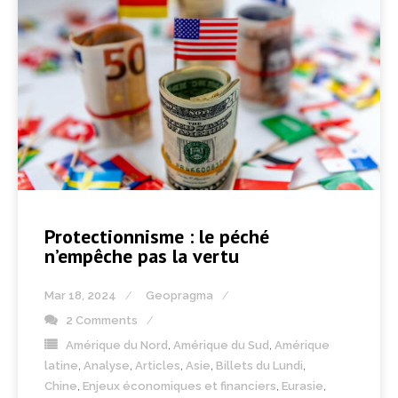
Protectionnisme : le péché
n’empêche pas la vertu
Mar 18, 2024
Geopragma
2 Comments
Amérique du Nord
,
Amérique du Sud
,
Amérique
latine
,
Analyse
,
Articles
,
Asie
,
Billets du Lundi
,
Chine
,
Enjeux économiques et financiers
,
Eurasie
,