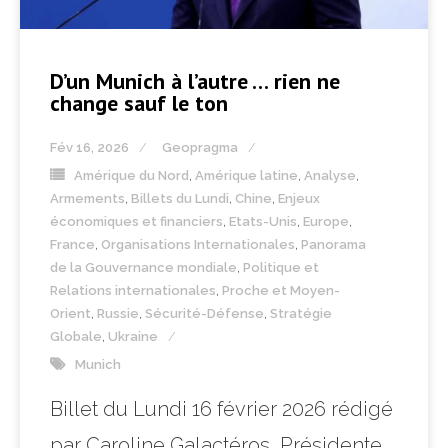
D’un Munich à l’autre … rien ne
change sauf le ton
Fév 16, 2026
Geopragma
Amérique du Nord
,
Amérique latine
,
Analyse
,
Armements
,
Billets du Lundi
,
Chine
,
Enjeux
économiques et financiers
,
Etats-Unis
,
Europe
,
France
,
Organisations Internationales
,
Panorama
de la Gouvernance mondiale
,
Politique et
Relations internationales
,
Proche et Moyen-
Orient
,
Russie
,
Sécurité-Défense
,
Stratégie
Globale
,
Ukraine
Munich
Billet du Lundi 16 février 2026 rédigé
par Caroline Galactéros, Présidente