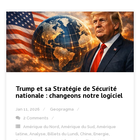
Trump et sa Stratégie de Sécurité
nationale : changeons notre logiciel
Jan 11, 2026
Geopragma
2 Comments
Amérique du Nord
,
Amérique du Sud
,
Amérique
latine
,
Analyse
,
Billets du Lundi
,
Chine
,
Energie
,