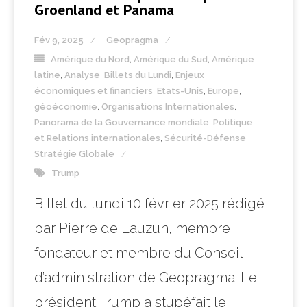
Groenland et Panama
Fév 9, 2025
Geopragma
Amérique du Nord
,
Amérique du Sud
,
Amérique
latine
,
Analyse
,
Billets du Lundi
,
Enjeux
économiques et financiers
,
Etats-Unis
,
Europe
,
géoéconomie
,
Organisations Internationales
,
Panorama de la Gouvernance mondiale
,
Politique
et Relations internationales
,
Sécurité-Défense
,
Stratégie Globale
Trump
Billet du lundi 10 février 2025 rédigé
par Pierre de Lauzun, membre
fondateur et membre du Conseil
d’administration de Geopragma. Le
président Trump a stupéfait le