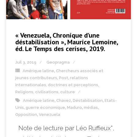
« Venezuela, Chronique d’une
déstabilisation », Maurice Lemoine,
éd. Le Temps des cerises, 2019.
Juil 3, 2019
Geopragma
Amérique latine
,
Chercheurs associés et
jeunes contributeurs
,
Post
,
relations
internationales, doctrines et perceptions
,
Religions, civilisations, culture
Amérique latine
,
Chavez
,
Déstabilisation
,
Etats-
Unis
,
guerre économique
,
Maduro
,
médias
,
Opposition
,
Venezuela
Note de lecture par Léo Ruffieux*,