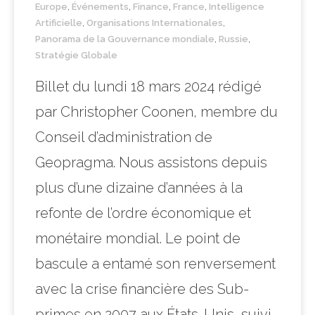
Europe
,
Événements
,
Finance
,
France
,
Intelligence
Artificielle
,
Organisations Internationales
,
Panorama de la Gouvernance mondiale
,
Russie
,
Stratégie Globale
Billet du lundi 18 mars 2024 rédigé
par Christopher Coonen, membre du
Conseil d’administration de
Geopragma. Nous assistons depuis
plus d’une dizaine d’années à la
refonte de l’ordre économique et
monétaire mondial. Le point de
bascule a entamé son renversement
avec la crise financière des Sub-
primes en 2007 aux États-Unis, suivi