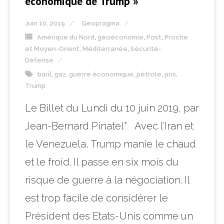
économique de Trump »
Juin 10, 2019
Geopragma
Amérique du Nord
,
géoéconomie
,
Post
,
Proche
et Moyen-Orient, Méditerranée
,
Sécurité-
Défense
baril
,
gaz
,
guerre économique
,
pétrole
,
prix
,
Trump
Le Billet du Lundi du 10 juin 2019, par
Jean-Bernard Pinatel* Avec l’Iran et
le Venezuela, Trump manie le chaud
et le froid. Il passe en six mois du
risque de guerre à la négociation. Il
est trop facile de considérer le
Président des Etats-Unis comme un