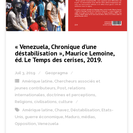
« Venezuela, Chronique d’une
déstabilisation », Maurice Lemoine,
éd. Le Temps des cerises, 2019.
Juil 3, 2019
Geopragma
Amérique latine
,
Chercheurs associés et
jeunes contributeurs
,
Post
,
relations
internationales, doctrines et perceptions
,
Religions, civilisations, culture
Amérique latine
,
Chavez
,
Déstabilisation
,
Etats-
Unis
,
guerre économique
,
Maduro
,
médias
,
Opposition
,
Venezuela