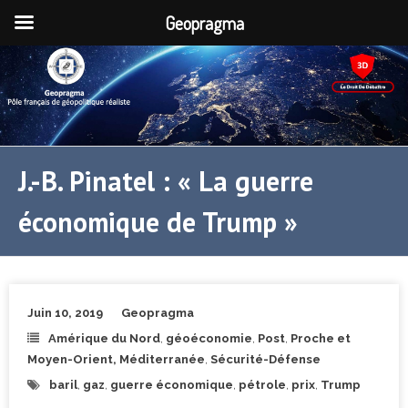
Geopragma
J.-B. Pinatel : « La guerre
économique de Trump »
Juin 10, 2019
Geopragma
Amérique du Nord
,
géoéconomie
,
Post
,
Proche et
Moyen-Orient, Méditerranée
,
Sécurité-Défense
baril
,
gaz
,
guerre économique
,
pétrole
,
prix
,
Trump