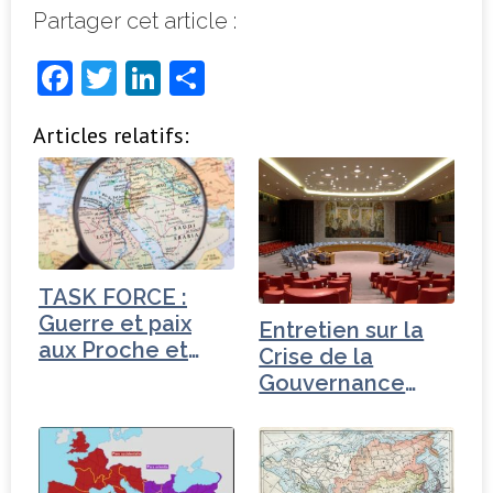
Partager cet article :
F
T
Li
P
a
w
n
ar
Articles relatifs:
c
it
k
ta
e
t
e
g
b
e
dI
e
o
r
n
r
o
TASK FORCE :
k
Guerre et paix
Entretien sur la
aux Proche et
Crise de la
Moyen-Orient
Gouvernance
mondiale -
Turquie