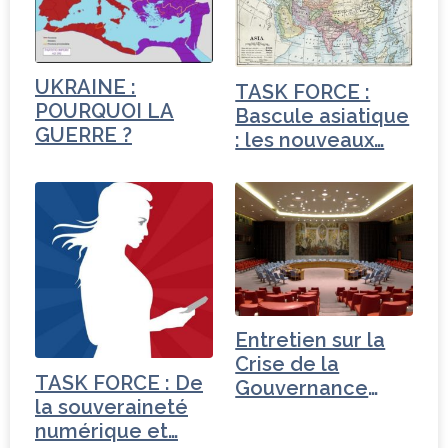
UKRAINE :
TASK FORCE :
POURQUOI LA
Bascule asiatique
GUERRE ?
: les nouveaux…
Entretien sur la
Crise de la
TASK FORCE : De
Gouvernance
la souveraineté
mondiale -
numérique et…
Tchéquie