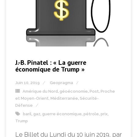
J.-B. Pinatel : « La guerre
économique de Trump »
Juin 10, 2019
Geopragma
Amérique du Nord
,
géoéconomie
,
Post
,
Proche
et Moyen-Orient, Méditerranée
,
Sécurité-
Défense
baril
,
gaz
,
guerre économique
,
pétrole
,
prix
,
Trump
Le Billet du Lundi du 10 juin 2019, par