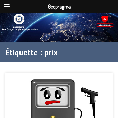
Geopragma
Étiquette :
prix