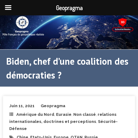
Geopragma
Biden, chef d’une coalition des
démocraties ?
Juin 11, 2021
Geopragma
Amérique du Nord
,
Eurasie
,
Non classé
,
relations
internationales, doctrines et perceptions
,
Sécurité-
Défense
Chine
,
Etats-Unis
,
Europe
,
OTAN
,
Russie