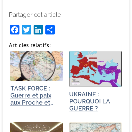
Partager cet article :
F
T
Li
P
a
w
n
ar
Articles relatifs:
c
it
k
ta
e
t
e
g
b
e
dI
e
o
r
n
r
o
TASK FORCE :
k
UKRAINE :
Guerre et paix
POURQUOI LA
aux Proche et
GUERRE ?
Moyen-Orient