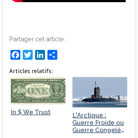
Partager cet article :
F
T
Li
P
a
w
n
ar
Articles relatifs:
c
it
k
ta
e
t
e
g
b
e
dI
e
o
r
n
r
o
In $ We Trust
L'Arctique :
k
Guerre Froide ou
Guerre Congelée
?