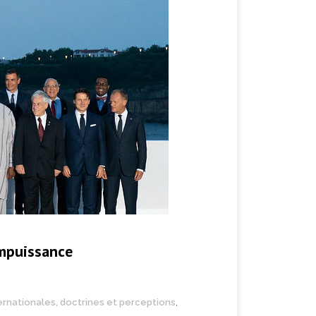
impuissance
ternationales, doctrines et perceptions
,