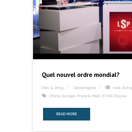
Quel nouvel ordre mondial?
Déc 5, 2019
Geopragma
Asie
,
Euro
Chine
,
Europe
,
France
,
Mali
,
OTAN
,
Russie
READ MORE