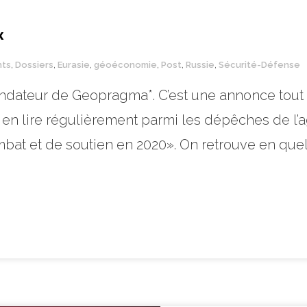
x
ts
,
Dossiers
,
Eurasie
,
géoéconomie
,
Post
,
Russie
,
Sécurité-Défense
ndateur de Geopragma*. C’est une annonce tout à
n lire régulièrement parmi les dépêches de l’a
mbat et de soutien en 2020». On retrouve en que