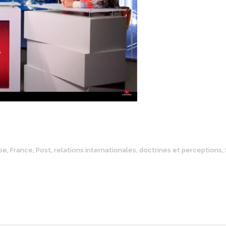
pe
,
France
,
Post
,
relations internationales, doctrines et perceptions
,