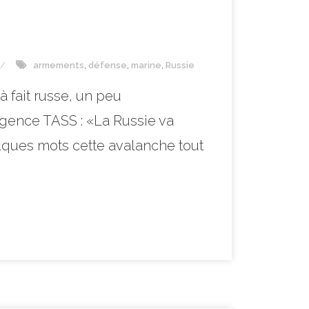
armements
,
défense
,
marine
,
Russie
 fait russe, un peu
gence TASS : «La Russie va
lques mots cette avalanche tout