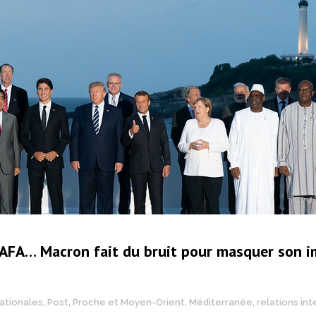
 GAFA… Macron fait du bruit pour masquer son 
nationales
,
Post
,
Proche et Moyen-Orient, Méditerranée
,
relations in