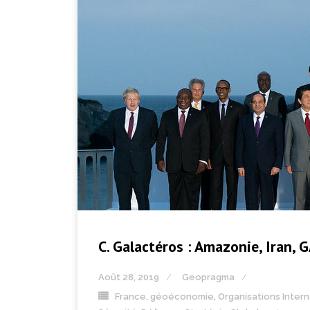
C. Galactéros : Amazonie, Iran,
Août 28, 2019
Geopragma
France
,
géoéconomie
,
Organisations Inter