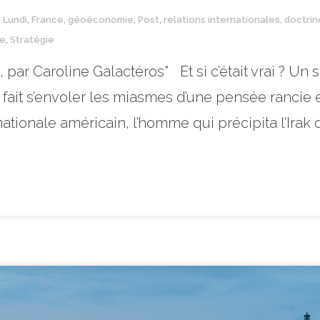
u Lundi
,
France
,
géoéconomie
,
Post
,
relations internationales, doctri
ie
,
Stratégie
ar Caroline Galactéros* Et si c’était vrai ? Un sou
 fait s’envoler les miasmes d’une pensée rancie 
nationale américain, l’homme qui précipita l’Irak d