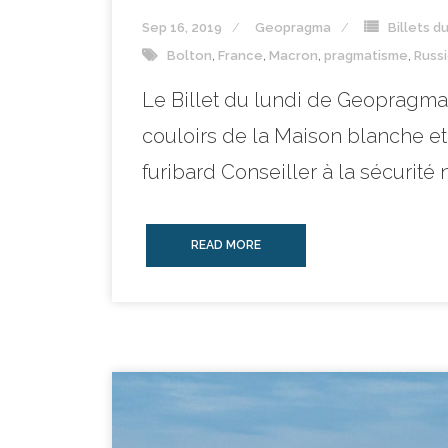
Sep 16, 2019
Geopragma
Billets d
Bolton
,
France
,
Macron
,
pragmatisme
,
Russ
Le Billet du lundi de Geopragma, p
couloirs de la Maison blanche et
furibard Conseiller à la sécurité 
READ MORE