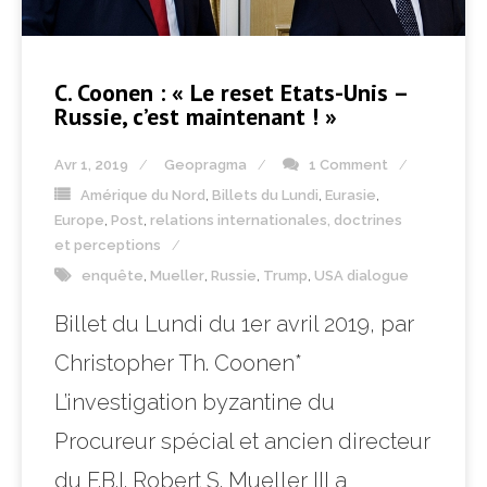
C. Coonen : « Le reset Etats-Unis –
Russie, c’est maintenant ! »
Avr 1, 2019
Geopragma
1 Comment
Amérique du Nord
,
Billets du Lundi
,
Eurasie
,
Europe
,
Post
,
relations internationales, doctrines
et perceptions
enquête
,
Mueller
,
Russie
,
Trump
,
USA dialogue
Billet du Lundi du 1er avril 2019, par
Christopher Th. Coonen*
L’investigation byzantine du
Procureur spécial et ancien directeur
du F.B.I. Robert S. Mueller III a