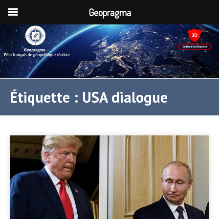
Geopragma
Étiquette :
USA dialogue