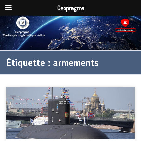
Geopragma
Étiquette :
armements