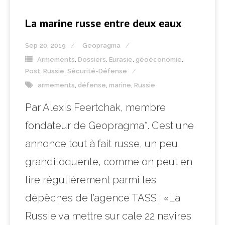
La marine russe entre deux eaux
Sep 20, 2019
Geopragma
Armements
,
Dossiers
,
Eurasie
,
géoéconomie
,
Post
,
Russie
,
Sécurité-Défense
armements
,
défense
,
marine
,
Russie
Par Alexis Feertchak, membre
fondateur de Geopragma*. C’est une
annonce tout à fait russe, un peu
grandiloquente, comme on peut en
lire régulièrement parmi les
dépêches de l’agence TASS : «La
Russie va mettre sur cale 22 navires