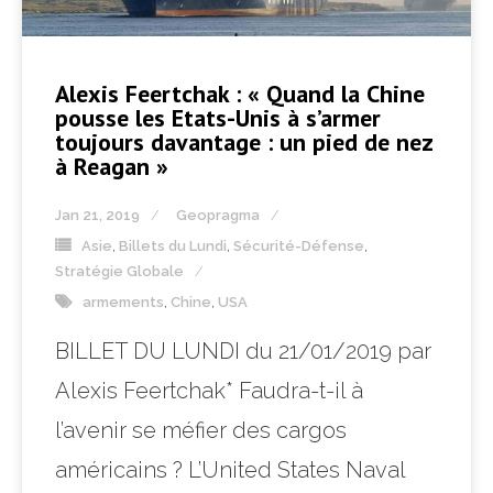
Alexis Feertchak : « Quand la Chine
pousse les Etats-Unis à s’armer
toujours davantage : un pied de nez
à Reagan »
Jan 21, 2019
Geopragma
Asie
,
Billets du Lundi
,
Sécurité-Défense
,
Stratégie Globale
armements
,
Chine
,
USA
BILLET DU LUNDI du 21/01/2019 par
Alexis Feertchak* Faudra-t-il à
l’avenir se méfier des cargos
américains ? L’United States Naval