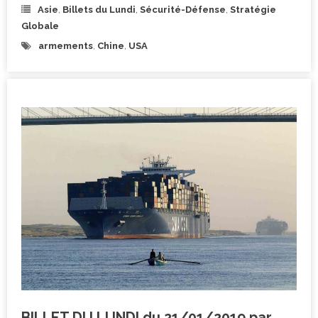
Asie
,
Billets du Lundi
,
Sécurité-Défense
,
Stratégie
Globale
armements
,
Chine
,
USA
BILLET DU LUNDI du 21/01/2019 par