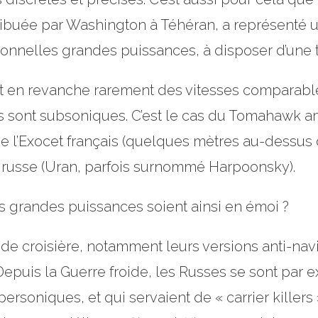
tribuée par Washington à Téhéran, a représenté
ionnelles grandes puissances, à disposer d’une t
nt en revanche rarement des vitesses comparable
ils sont subsoniques. C’est le cas du Tomahawk 
e l’Exocet français (quelques mètres au-dessus 
 russe (Uran, parfois surnommé Harpoonsky).
es grandes puissances soient ainsi en émoi ?
s de croisière, notamment leurs versions anti-nav
epuis la Guerre froide, les Russes se sont par e
ersoniques, et qui servaient de « carrier killers 