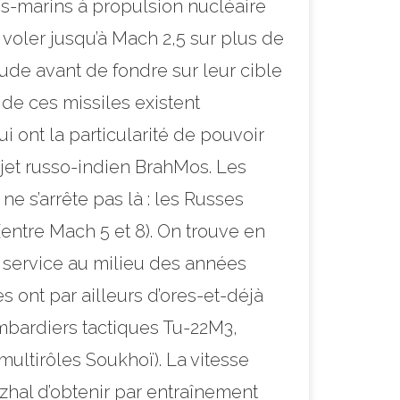
us-marins à propulsion nucléaire
voler jusqu’à Mach 2,5 sur plus de
ude avant de fondre sur leur cible
 de ces missiles existent
i ont la particularité de pouvoir
ojet russo-indien BrahMos. Les
e s’arrête pas là : les Russes
(entre Mach 5 et 8). On trouve en
en service au milieu des années
 ont par ailleurs d’ores-et-déjà
ombardiers tactiques Tu-22M3,
ltirôles Soukhoï). La vitesse
nzhal d’obtenir par entraînement