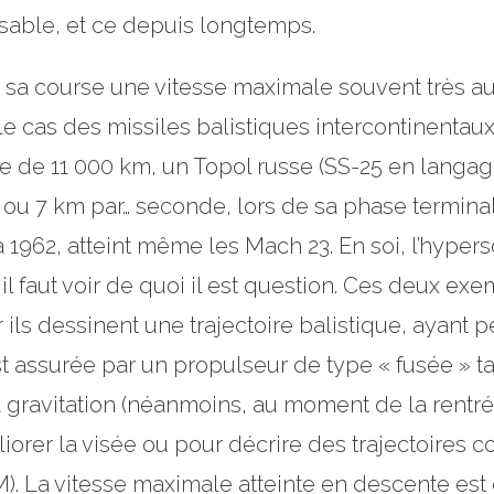
issable, et ce depuis longtemps.
t sa course une vitesse maximale souvent très au
r le cas des missiles balistiques intercontinenta
e de 11 000 km, un Topol russe (SS-25 en langag
 ou 7 km par… seconde, lors de sa phase termin
 1962, atteint même les Mach 23. En soi, l’hype
 faut voir de quoi il est question. Ces deux exe
ar ils dessinent une trajectoire balistique, ayan
st assurée par un propulseur de type « fusée » 
la gravitation (néanmoins, au moment de la rent
orer la visée ou pour décrire des trajectoires co
). La vitesse maximale atteinte en descente est d