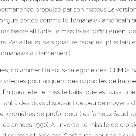
 permanence propulsé par son moteur. La version 
 longue portée comme le Tomahawk américain ou 
très basse altitude, le missile est difficilement d
. Par ailleurs, sa signature radar est plus faible
un Tomahawk au lancement).
ques, notamment la sous-catégorie des ICBM (à pa
privilégiés pour acquérir des capacités de frapp
. En parallèle, le missile balistique est aussi u
ttant à des pays disposant de peu de moyens d’
de kilomètres de profondeur (les fameux Scud, a
es années 1990). A l’inverse, le missile de crois
iscrètes et précises. C’est aussi pour cela que l