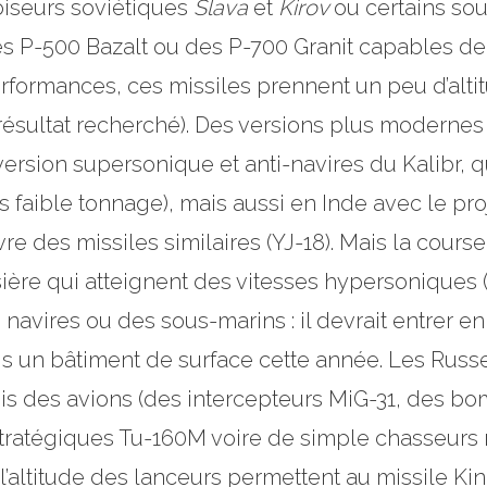
oiseurs soviétiques
Slava
et
Kirov
ou certains so
 P-500 Bazalt ou des P-700 Granit capables de 
erformances, ces missiles prennent un peu d’altit
le résultat recherché). Des versions plus modernes
version supersonique et anti-navires du Kalibr, qu
ès faible tonnage), mais aussi en Inde avec le pr
des missiles similaires (YJ-18). Mais la course n
isière qui atteignent des vitesses hypersoniques 
s navires ou des sous-marins : il devrait entrer 
s un bâtiment de surface cette année. Les Russes
puis des avions (des intercepteurs MiG-31, des b
atégiques Tu-160M voire de simple chasseurs mu
 l’altitude des lanceurs permettent au missile Ki