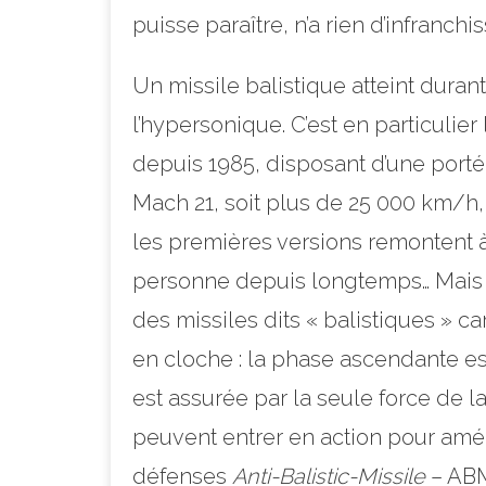
puisse paraître, n’a rien d’infranch
Un missile balistique atteint duran
l’hypersonique. C’est en particulie
depuis 1985, disposant d’une porté
Mach 21, soit plus de 25 000 km/h,
les premières versions remontent à
personne depuis longtemps… Mais il
des missiles dits « balistiques » c
en cloche : la phase ascendante e
est assurée par la seule force de 
peuvent entrer en action pour améli
défenses
Anti-Balistic-Missile
– ABM