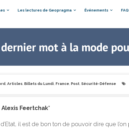
les
Les lectures de Geopragma
Événements
FAQ
 dernier mot à la mode pou
ord
,
Articles
,
Billets du Lundi
,
France
,
Post
,
Sécurité-Défense
 Alexis Feertchak*
d’Etat, il est de bon ton de pouvoir dire que l’