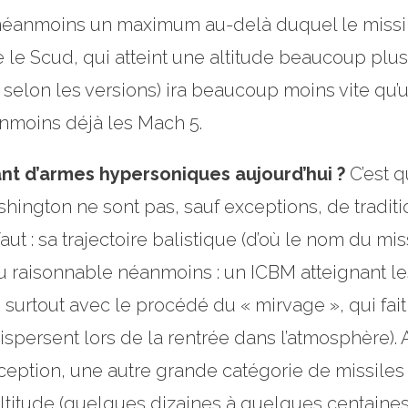
néanmoins un maximum au-delà duquel le missile s
le Scud, qui atteint une altitude beaucoup plus 
selon les versions) ira beaucoup moins vite qu’
anmoins déjà les Mach 5.
ant d’armes hypersoniques aujourd’hui ?
C’est 
ington ne sont pas, sauf exceptions, de traditio
ut : sa trajectoire balistique (d’où le nom du mis
u raisonnable néanmoins : un ICBM atteignant les 
 surtout avec le procédé du « mirvage », qui fai
dispersent lors de la rentrée dans l’atmosphère). 
eption, une autre grande catégorie de missiles e
altitude (quelques dizaines à quelques centaine