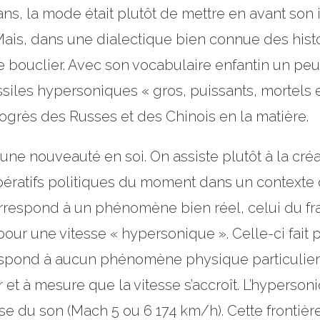
 ans, la mode était plutôt de mettre en avant so
Mais, dans une dialectique bien connue des histo
 le bouclier. Avec son vocabulaire enfantin un pe
es hypersoniques « gros, puissants, mortels et
ogrès des Russes et des Chinois en la matière.
 une nouveauté en soi. On assiste plutôt à la créa
ératifs politiques du moment dans un contexte de
orrespond à un phénomène bien réel, celui du fr
 pour une vitesse « hypersonique ». Celle-ci fai
orrespond à aucun phénomène physique particulier
ur et à mesure que la vitesse s’accroît. L’hypers
esse du son (Mach 5 ou 6 174 km/h). Cette frontièr