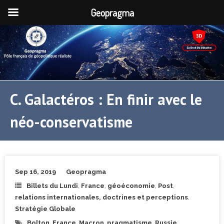
Geopragma
C. Galactéros : En finir avec le
néo-conservatisme
Sep 16, 2019
Geopragma
Billets du Lundi
,
France
,
géoéconomie
,
Post
,
relations internationales, doctrines et perceptions
,
Stratégie Globale
Bolton
,
France
,
Macron
,
pragmatisme
,
Russie
,