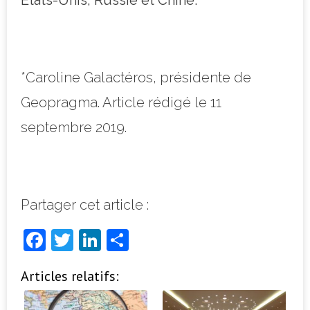
*Caroline Galactéros, présidente de
Geopragma. Article rédigé le 11
septembre 2019.
Partager cet article :
F
T
Li
P
a
w
n
ar
Articles relatifs:
c
it
k
ta
e
t
e
g