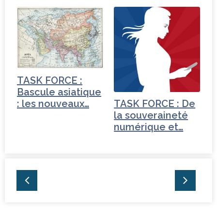
Tchéquie
TASK FORCE :
Bascule asiatique
: les nouveaux…
TASK FORCE : De
la souveraineté
numérique et…