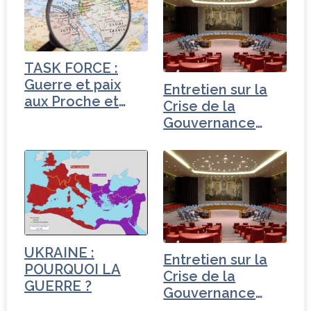
b
e
dI
e
o
r
n
r
o
TASK FORCE :
k
Guerre et paix
Entretien sur la
aux Proche et
Crise de la
Moyen-Orient
Gouvernance
mondiale -
Turquie
UKRAINE :
Entretien sur la
POURQUOI LA
Crise de la
GUERRE ?
Gouvernance
mondiale -