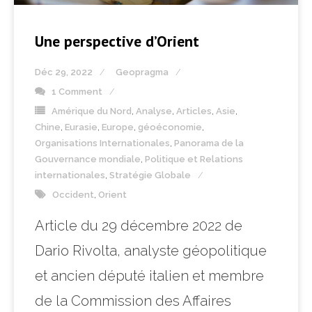
Une perspective d’Orient
Déc 29, 2022
Geopragma
1 Comment
Amérique du Nord
,
Analyse
,
Articles
,
Asie
,
Chine
,
Eurasie
,
Europe
,
géoéconomie
,
Organisations Internationales
,
Panorama de la
Gouvernance mondiale
,
Politique et Relations
internationales
,
Stratégie Globale
Occident
,
Orient
Article du 29 décembre 2022 de
Dario Rivolta, analyste géopolitique
et ancien député italien et membre
de la Commission des Affaires