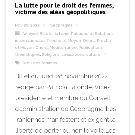
La lutte pour le droit des femmes,
victime des aléas géopolitiques
Nov 28, 2022
Geopragma
Analyse
,
Billets du Lundi
,
Politique et Relations
internationales
,
Proche et Moyen-Orient
,
Proche
et Moyen-Orient, Méditerranée
,
Publications
thématiques
,
Religions, civilisations, culture
Droit des femmes
Billet du lundi 28 novembre 2022
rédigé par Patricia Lalonde, Vice-
présidente et membre du Conseil
d’administration de Geopragma. Les
iraniennes manifestent et exigent la
liberté de porter ou non le voile.Les