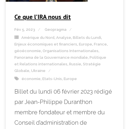
Ce que l’IRA nous dit
Fév 5, 2023
Geopragma
Amérique du Nord
,
Analyse
,
Billets du Lundi
,
Enjeux économiques et financiers
,
Europe
,
France
,
géoéconomie
,
Organisations Internationales
,
Panorama de la Gouvernance mondiale
,
Politique
et Relations internationales
,
Russie
,
Stratégie
Globale
,
Ukraine
économie
,
Etats-Unis
,
Europe
Billet du lundi 06 février 2023 rédigé
par Jean-Philippe Duranthon
membre fondateur et membre du
Conseil d’administration de