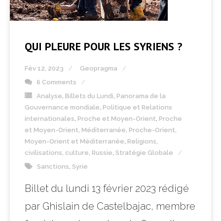
QUI PLEURE POUR LES SYRIENS ?
Fév 12, 2023
Geopragma
6 Comments
Analyse
,
Billets du Lundi
,
Panorama de la
Gouvernance mondiale
,
Politique et Relations
internationales
,
Proche et Moyen-Orient
,
Proche
et Moyen-Orient, Méditerranée
,
Proche-Orient,
Moyen-Orient et Méditerranée
,
Religions,
civilisations, culture
,
Russie
,
Stratégie Globale
Sanctions
,
Syrie
Billet du lundi 13 février 2023 rédigé
par Ghislain de Castelbajac, membre