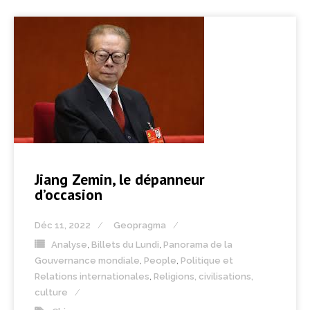
Jiang Zemin, le dépanneur
d’occasion
Déc 11, 2022
Geopragma
Analyse
,
Billets du Lundi
,
Panorama de la
Gouvernance mondiale
,
People
,
Politique et
Relations internationales
,
Religions, civilisations,
culture