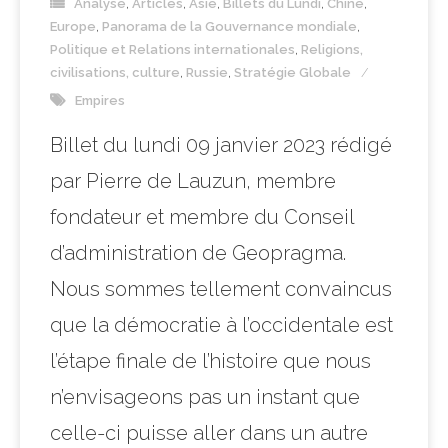
Analyse
,
Articles
,
Asie
,
Billets du Lundi
,
Chine
,
Europe
,
Panorama de la Gouvernance mondiale
,
Politique et Relations internationales
,
Religions,
civilisations, culture
,
Russie
,
Stratégie Globale
Empires
Billet du lundi 09 janvier 2023 rédigé
par Pierre de Lauzun, membre
fondateur et membre du Conseil
d’administration de Geopragma.
Nous sommes tellement convaincus
que la démocratie à l’occidentale est
l’étape finale de l’histoire que nous
n’envisageons pas un instant que
celle-ci puisse aller dans un autre