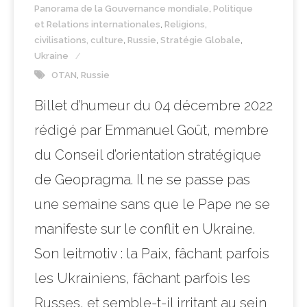
Panorama de la Gouvernance mondiale
,
Politique
et Relations internationales
,
Religions,
civilisations, culture
,
Russie
,
Stratégie Globale
,
Ukraine
OTAN
,
Russie
Billet d’humeur du 04 décembre 2022
rédigé par Emmanuel Goût, membre
du Conseil d’orientation stratégique
de Geopragma. Il ne se passe pas
une semaine sans que le Pape ne se
manifeste sur le conflit en Ukraine.
Son leitmotiv : la Paix, fâchant parfois
les Ukrainiens, fâchant parfois les
Russes, et semble-t-il irritant au sein