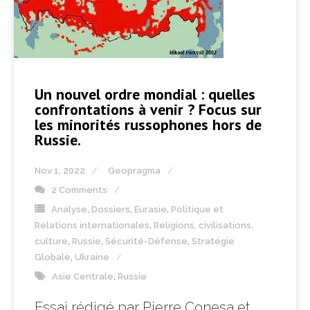
Un nouvel ordre mondial : quelles
confrontations à venir ? Focus sur
les minorités russophones hors de
Russie.
Nov 1, 2022
Geopragma
2 Comments
Analyse
,
Dossiers
,
Eurasie
,
Politique et
Relations internationales
,
Religions, civilisations,
culture
,
Russie
,
Sécurité-Défense
,
Stratégie
Globale
,
Ukraine
Asie Centrale
,
Russie
Essai rédigé par Pierre Conesa et