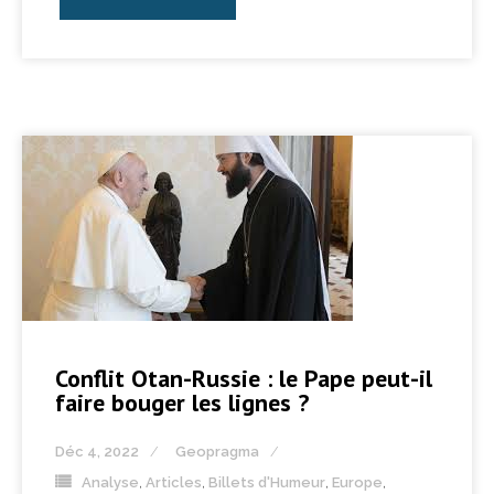
Conflit Otan-Russie : le Pape peut-il
faire bouger les lignes ?
Déc 4, 2022
Geopragma
Analyse
,
Articles
,
Billets d'Humeur
,
Europe
,