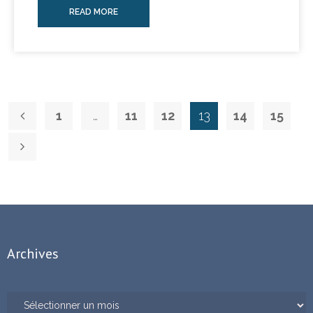
READ MORE
1
…
11
12
13
14
15
Archives