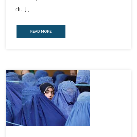
du […]
READ MORE