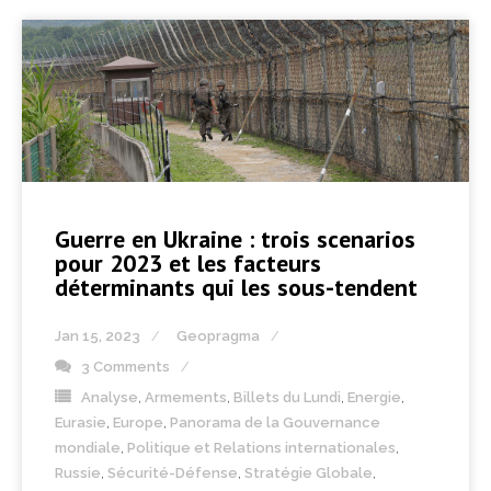
Guerre en Ukraine : trois scenarios
pour 2023 et les facteurs
déterminants qui les sous-tendent
Jan 15, 2023
Geopragma
3 Comments
Analyse
,
Armements
,
Billets du Lundi
,
Energie
,
Eurasie
,
Europe
,
Panorama de la Gouvernance
mondiale
,
Politique et Relations internationales
,
Russie
,
Sécurité-Défense
,
Stratégie Globale
,