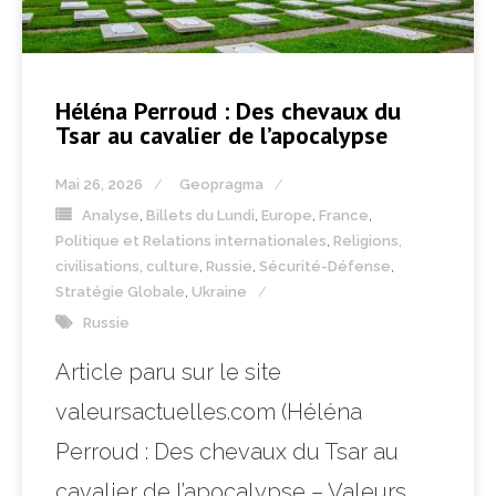
Héléna Perroud : Des chevaux du
Tsar au cavalier de l’apocalypse
Mai 26, 2026
Geopragma
Analyse
,
Billets du Lundi
,
Europe
,
France
,
Politique et Relations internationales
,
Religions,
civilisations, culture
,
Russie
,
Sécurité-Défense
,
Stratégie Globale
,
Ukraine
Russie
Article paru sur le site
valeursactuelles.com (Héléna
Perroud : Des chevaux du Tsar au
cavalier de l’apocalypse – Valeurs