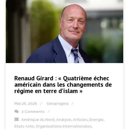
Renaud Girard : « Quatrième échec
américain dans les changements de
régime en terre d’islam »
Mai 26, 2026
Geopragma
2 Comments
Amérique du Nord
,
Analyse
,
Articles
,
Energie
,
Etats-Unis
,
Organisations Internationales
,