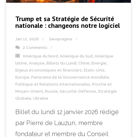
Trump et sa Stratégie de Sécurité
nationale : changeons notre logiciel
Jan 11, 2026
Geopragma
2 Comments
Amérique du Nord
,
Amérique du Sud
,
Amérique
latine
,
Analyse
,
Billets du Lundi
,
Chine
,
Energie
,
Enjeux économiques et financiers
,
Etats-Unis
,
Europe
,
Panorama de la Gouvernance mondiale
,
Politique et Relations internationales
,
Proche et
Moyen-Orient
,
Russie
,
Sécurité-Défense
,
Stratégie
Globale
,
Ukraine
Billet du lundi 12 janvier 2026 rédigé
par Pierre de Lauzun, membre
fondateur et membre du Conseil