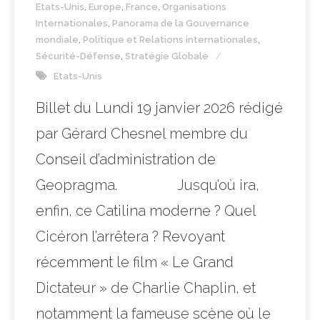
Etats-Unis
,
Europe
,
France
,
Organisations
Internationales
,
Panorama de la Gouvernance
mondiale
,
Politique et Relations internationales
,
Sécurité-Défense
,
Stratégie Globale
Etats-Unis
Billet du Lundi 19 janvier 2026 rédigé
par Gérard Chesnel membre du
Conseil d’administration de
Geopragma. Jusqu’où ira,
enfin, ce Catilina moderne ? Quel
Cicéron l’arrêtera ? Revoyant
récemment le film « Le Grand
Dictateur » de Charlie Chaplin, et
notamment la fameuse scène où le