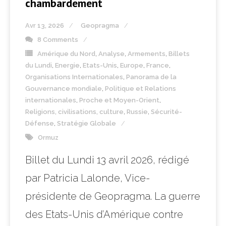
chambardement
Avr 13, 2026
Geopragma
8 Comments
Amérique du Nord
,
Analyse
,
Armements
,
Billets
du Lundi
,
Energie
,
Etats-Unis
,
Europe
,
France
,
Organisations Internationales
,
Panorama de la
Gouvernance mondiale
,
Politique et Relations
internationales
,
Proche et Moyen-Orient
,
Religions, civilisations, culture
,
Russie
,
Sécurité-
Défense
,
Stratégie Globale
Ormuz
Billet du Lundi 13 avril 2026, rédigé
par Patricia Lalonde, Vice-
présidente de Geopragma. La guerre
des Etats-Unis d’Amérique contre