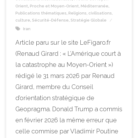
Orient
,
Proche et Moyen-Orient, Méditerranée
,
Publications thématiques
,
Religions, civilisations,
culture
,
Sécurité-Défense
,
Stratégie Globale
Iran
Article paru sur le site LeFigaro.fr
(Renaud Girard : « L’Amérique court à
la catastrophe au Moyen-Orient »)
rédigé le 31 mars 2026 par Renaud
Girard, membre du Conseil
d’orientation stratégique de
Geopragma. Donald Trump a commis
en février 2026 la même erreur que
celle commise par Vladimir Poutine