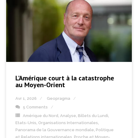
L’Amérique court à la catastrophe
au Moyen-Orient
Avr 1, 2026
Geopragma
5 Comments
Amérique du Nord
,
Analyse
,
Billets du Lundi
,
Etats-Unis
,
Organisations Internationales
,
Panorama de la Gouvernance mondiale
,
Politique
et Relations internationales
,
Proche et Moyen-