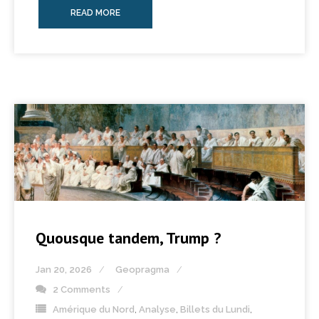
READ MORE
Quousque tandem, Trump ?
Jan 20, 2026
Geopragma
2 Comments
Amérique du Nord
,
Analyse
,
Billets du Lundi
,