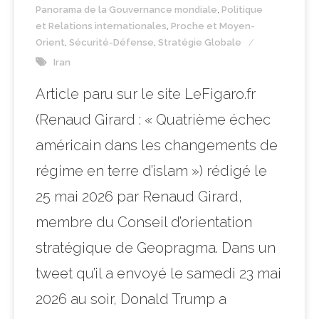
Panorama de la Gouvernance mondiale
,
Politique
et Relations internationales
,
Proche et Moyen-
Orient
,
Sécurité-Défense
,
Stratégie Globale
Iran
Article paru sur le site LeFigaro.fr
(Renaud Girard : « Quatrième échec
américain dans les changements de
régime en terre d’islam ») rédigé le
25 mai 2026 par Renaud Girard,
membre du Conseil d’orientation
stratégique de Geopragma. Dans un
tweet qu’il a envoyé le samedi 23 mai
2026 au soir, Donald Trump a