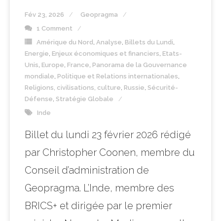
Fév 23, 2026
Geopragma
1 Comment
Amérique du Nord
,
Analyse
,
Billets du Lundi
,
Energie
,
Enjeux économiques et financiers
,
Etats-
Unis
,
Europe
,
France
,
Panorama de la Gouvernance
mondiale
,
Politique et Relations internationales
,
Religions, civilisations, culture
,
Russie
,
Sécurité-
Défense
,
Stratégie Globale
Inde
Billet du lundi 23 février 2026 rédigé
par Christopher Coonen, membre du
Conseil d’administration de
Geopragma. L’Inde, membre des
BRICS+ et dirigée par le premier