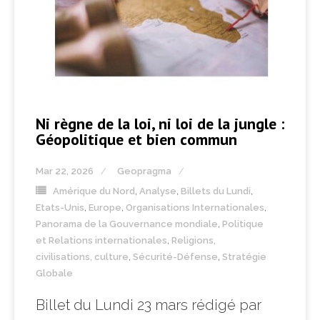
Ni règne de la loi, ni loi de la jungle :
Géopolitique et bien commun
Mar 22, 2026
Geopragma
Amérique du Nord
,
Analyse
,
Billets du Lundi
,
Etats-Unis
,
Europe
,
Organisations Internationales
,
Panorama de la Gouvernance mondiale
,
Politique
et Relations internationales
,
Religions,
civilisations, culture
,
Sécurité-Défense
,
Stratégie
Globale
Billet du Lundi 23 mars rédigé par