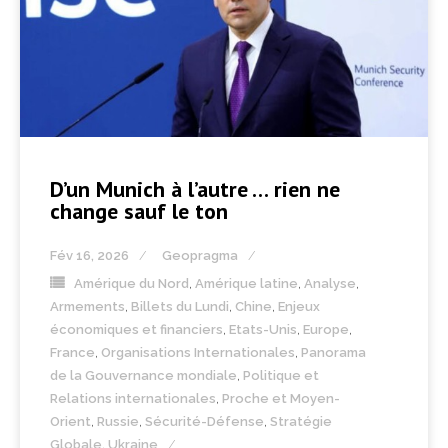
D’un Munich à l’autre … rien ne
change sauf le ton
Fév 16, 2026
Geopragma
Amérique du Nord
,
Amérique latine
,
Analyse
,
Armements
,
Billets du Lundi
,
Chine
,
Enjeux
économiques et financiers
,
Etats-Unis
,
Europe
,
France
,
Organisations Internationales
,
Panorama
de la Gouvernance mondiale
,
Politique et
Relations internationales
,
Proche et Moyen-
Orient
,
Russie
,
Sécurité-Défense
,
Stratégie
Globale
,
Ukraine