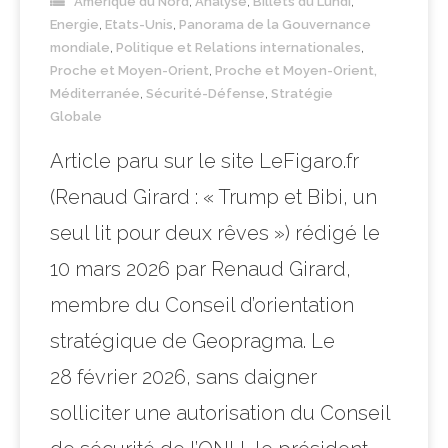
Amérique du Nord
,
Analyse
,
Billets du Lundi
,
Energie
,
Etats-Unis
,
Panorama de la Gouvernance
mondiale
,
Politique et Relations internationales
,
Proche et Moyen-Orient
,
Proche et Moyen-Orient,
Méditerranée
,
Sécurité-Défense
,
Stratégie
Globale
Article paru sur le site LeFigaro.fr
(Renaud Girard : « Trump et Bibi, un
seul lit pour deux rêves ») rédigé le
10 mars 2026 par Renaud Girard,
membre du Conseil d’orientation
stratégique de Geopragma. Le
28 février 2026, sans daigner
solliciter une autorisation du Conseil