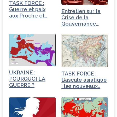
o
TASK FORCE :
k
Guerre et paix
Entretien sur la
aux Proche et
Crise de la
Moyen-Orient
Gouvernance
mondiale -
Turquie
UKRAINE :
TASK FORCE :
POURQUOI LA
Bascule asiatique
GUERRE ?
: les nouveaux…