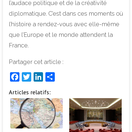
l’audace politique et de la créativité
diplomatique. C’est dans ces moments où
l’histoire a rendez-vous avec elle-même
que l’Europe et le monde attendent la
France.
Partager cet article :
F
T
Li
P
a
w
n
ar
Articles relatifs:
c
it
k
ta
e
t
e
g
b
e
dI
e
o
r
n
r