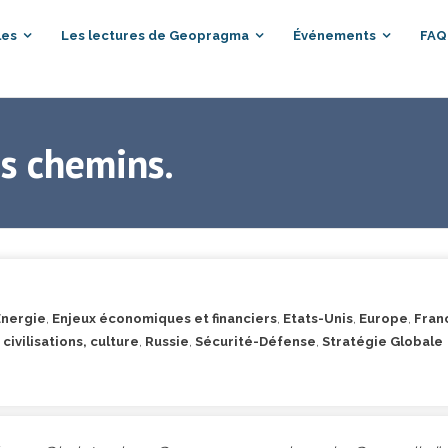
les
Les lectures de Geopragma
Événements
FAQ
es chemins.
Energie
,
Enjeux économiques et financiers
,
Etats-Unis
,
Europe
,
Fran
 civilisations, culture
,
Russie
,
Sécurité-Défense
,
Stratégie Globale