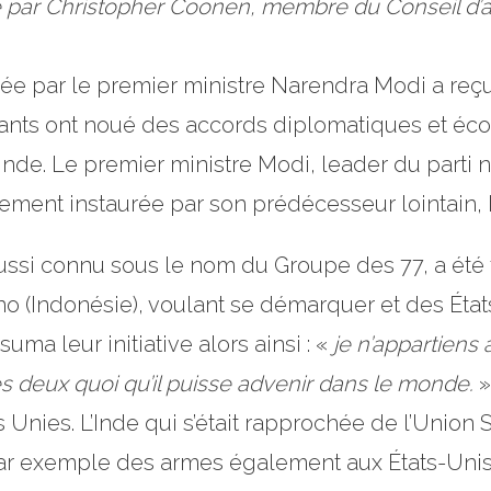
digé par Christopher Coonen, membre du Conseil d
ée par le premier ministre Narendra Modi a reç
nts ont noué des accords diplomatiques et éco
nde. Le premier ministre Modi, leader du parti na
ement instaurée par son prédécesseur lointain,
ssi connu sous le nom du Groupe des 77, a été 
rno (Indonésie), voulant se démarquer et des État
ma leur initiative alors ainsi : «
je n’appartiens 
s deux quoi qu’il puisse advenir dans le monde.
»
s Unies. L’Inde qui s’était rapprochée de l’Union
par exemple des armes également aux États-Unis 