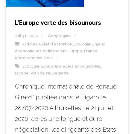
L’Europe verte des bisounours
Juil 31, 2020
Geopragma
Articles
,
Billet d'actualité
,
Ecologie
,
Enjeux
économiques et financiers
,
Europe
,
France
,
géoéconomie
,
Post
Ecologie
,
Enjeux financiers et industriels
,
Europe
,
Plan de sauvegarde
Chronique internationale de Renaud
Girard* publiée dans le Figaro le
28/07/2020 A Bruxelles, le 21 juillet
2020, après une longue et dure
négociation, les dirigeants des Etats