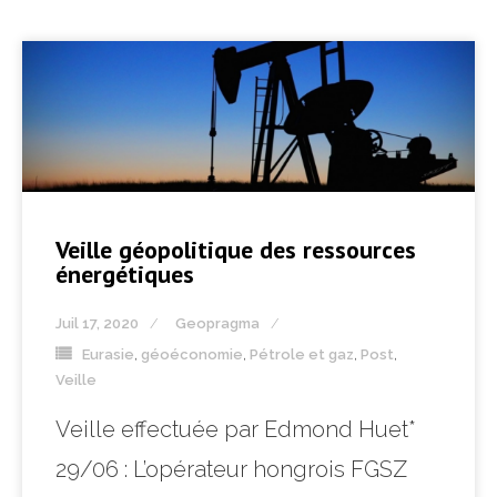
Veille géopolitique des ressources
énergétiques
Juil 17, 2020
Geopragma
Eurasie
,
géoéconomie
,
Pétrole et gaz
,
Post
,
Veille
Veille effectuée par Edmond Huet*
29/06 : L’opérateur hongrois FGSZ