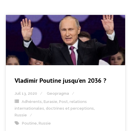
Vladimir Poutine jusqu’en 2036 ?
Juil 13, 2020
Geopragma
Adhérents
,
Eurasie
,
Post
,
relations
internationales, doctrines et perceptions
,
Russie
Poutine
,
Russie