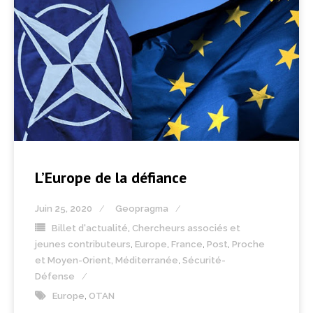
L’Europe de la défiance
Juin 25, 2020
Geopragma
Billet d'actualité
,
Chercheurs associés et
jeunes contributeurs
,
Europe
,
France
,
Post
,
Proche
et Moyen-Orient, Méditerranée
,
Sécurité-
Défense
Europe
,
OTAN