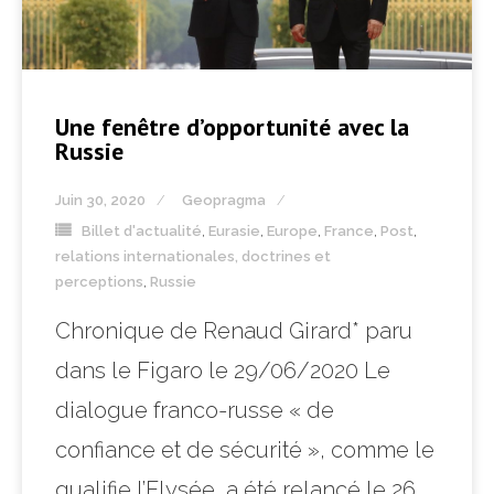
Une fenêtre d’opportunité avec la
Russie
Juin 30, 2020
Geopragma
Billet d'actualité
,
Eurasie
,
Europe
,
France
,
Post
,
relations internationales, doctrines et
perceptions
,
Russie
Chronique de Renaud Girard* paru
dans le Figaro le 29/06/2020 Le
dialogue franco-russe « de
confiance et de sécurité », comme le
qualifie l’Elysée, a été relancé le 26