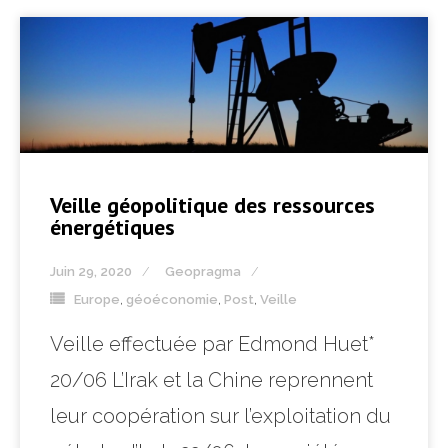
Veille géopolitique des ressources
énergétiques
Juin 29, 2020
Geopragma
Europe
,
géoéconomie
,
Post
,
Veille
Veille effectuée par Edmond Huet*
20/06 L’Irak et la Chine reprennent
leur coopération sur l’exploitation du