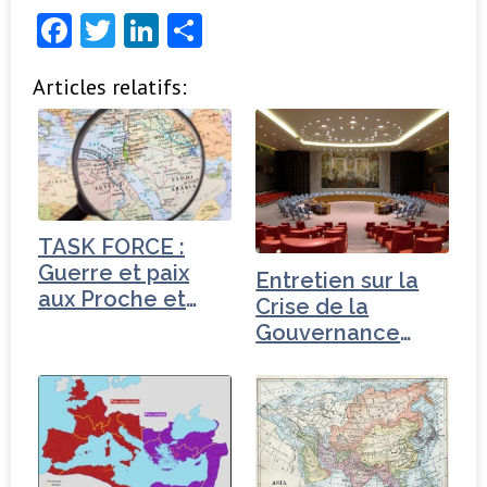
F
T
Li
P
a
w
n
ar
Articles relatifs:
c
it
k
ta
e
t
e
g
b
e
dI
e
o
r
n
r
o
TASK FORCE :
k
Guerre et paix
Entretien sur la
aux Proche et
Crise de la
Moyen-Orient
Gouvernance
mondiale -
Turquie