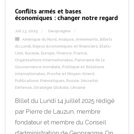
Conflits armés et bases
économiques : changer notre regard
Juil 13, 2025
Geopragma
Amérique du Nord
,
Analyse
,
Armements
,
Billets
du Lundi
,
Enjeux économiques et financiers
,
Etats-
Unis
,
Eurasie
,
Europe
,
Finance
,
France
,
Organisations Internationales
,
Panorama de la
Gouvernance mondiale
,
Politique et Relations
internationales
,
Proche et Moyen-Orient
,
Publications thématiques
,
Russie
,
Sécurité-
Défense
,
Stratégie Globale
,
Ukraine
Billet du Lundi 14 juillet 2025 rédigé
par Pierre de Lauzun, membre
fondateur et membre du Conseil
d’administration de Geopragma. On