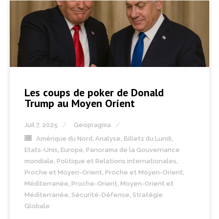
Les coups de poker de Donald
Trump au Moyen Orient
Juil 7, 2025
Geopragma
Amérique du Nord
,
Analyse
,
Billets du Lundi
,
Etats-Unis
,
Europe
,
Panorama de la Gouvernance
mondiale
,
Politique et Relations internationales
,
Proche et Moyen-Orient
,
Proche et Moyen-Orient,
Méditerranée
,
Proche-Orient, Moyen-Orient et
Méditerranée
,
Sécurité-Défense
,
Stratégie
Globale