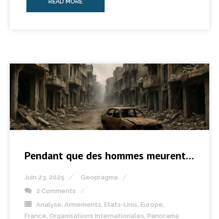
READ MORE
Pendant que des hommes meurent…
Juin 23, 2025
Geopragma
2 Comments
Analyse
,
Armements
,
Etats-Unis
,
Europe
,
France
,
Organisations Internationales
,
Panorama