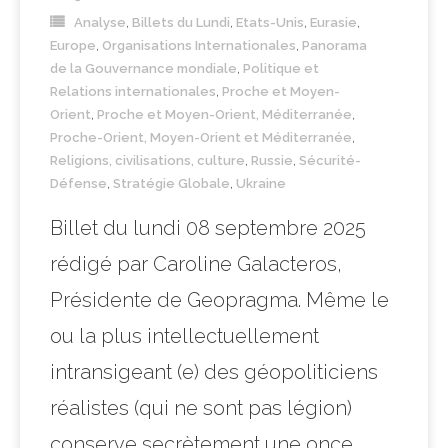
Analyse
,
Billets du Lundi
,
Etats-Unis
,
Eurasie
,
Europe
,
Organisations Internationales
,
Panorama
de la Gouvernance mondiale
,
Politique et
Relations internationales
,
Proche et Moyen-
Orient
,
Proche et Moyen-Orient, Méditerranée
,
Proche-Orient, Moyen-Orient et Méditerranée
,
Religions, civilisations, culture
,
Russie
,
Sécurité-
Défense
,
Stratégie Globale
,
Ukraine
Billet du lundi 08 septembre 2025
rédigé par Caroline Galacteros,
Présidente de Geopragma. Même le
ou la plus intellectuellement
intransigeant (e) des géopoliticiens
réalistes (qui ne sont pas légion)
conserve secrètement une once