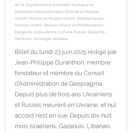
de la Gouvernance mondiale
,
Politique et
Relations internationales
,
Proche et Moyen-
Orient
,
Proche et Moyen-Orient, Méditerranée
,
Proche-Orient, Moyen-Orient et Méditerranée
,
Religions, civilisations, culture
,
Russie
,
Sécurité-
Défense
,
Stratégie Globale
Billet du lundi 23 juin 2025 rédigé par
Jean-Philippe Duranthon, membre
fondateur et membre du Conseil
d’Administration de Geopragma.
Depuis plus de trois ans Ukrainiens
et Russes meurent en Ukraine, et nul
accord n’est en vue. Depuis dix-huit
mois Israéliens, Gazaouis, Libanais,