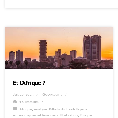
Et l’Afrique ?
Juil 20, 2025
Geopragma
1 Comment
Afrique
,
Analyse
,
Billets du Lundi
,
Enjeux
économiques et financiers
,
Etats-Unis
,
Europe
,