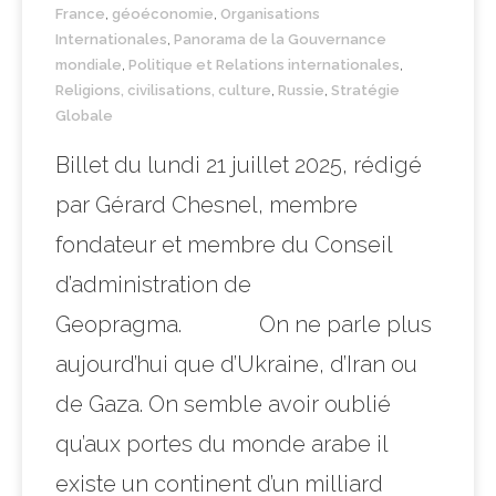
France
,
géoéconomie
,
Organisations
Internationales
,
Panorama de la Gouvernance
mondiale
,
Politique et Relations internationales
,
Religions, civilisations, culture
,
Russie
,
Stratégie
Globale
Billet du lundi 21 juillet 2025, rédigé
par Gérard Chesnel, membre
fondateur et membre du Conseil
d’administration de
Geopragma. On ne parle plus
aujourd’hui que d’Ukraine, d’Iran ou
de Gaza. On semble avoir oublié
qu’aux portes du monde arabe il
existe un continent d’un milliard