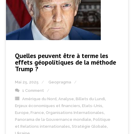
Quelles peuvent être à terme les
effets géopolitiques de la méthode
Trump ?
Mai 25, 2025
Geopragma
1 Comment
Amérique du Nord
,
Analyse
,
Billets du Lundi
,
Enjeux économiques et financiers
,
Etats-Unis
,
Europe
,
France
,
Organisations Internationales
,
Panorama de la Gouvernance mondiale
,
Politique
et Relations internationales
,
Stratégie Globale
,
Ukraine