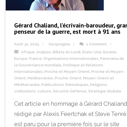
Gérard Chaliand, l’écrivain-baroudeur, gra
penseur de la guerre, est mort à 91 ans
Août 31, 2025
Geopragma
1 Comment
Afrique
,
Analyse
,
Billets du Lundi
,
Etats-Unis
,
Eurasie
,
Europe
,
France
,
Organisations Internationales
,
Panorama de
la Gouvernance mondiale
,
Politique et Relations
internationales
,
Proche et Moyen-Orient
,
Proche et Moyen-
Orient, Méditerranée
,
Proche-Orient, Moyen-Orient et
Méditerranée
,
Publications thématiques
,
Religions,
civilisations, culture
,
Sécurité-Défense
,
Stratégie Globale
Cet article en hommage à Gérard Chalian
rédigé par Alexis Feertchak et Steve Tenré
est paru pour la première fois sur le site