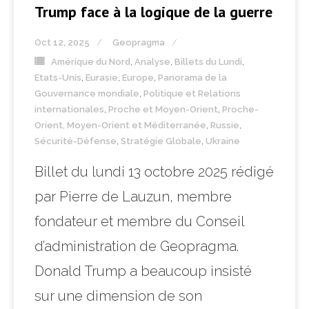
Trump face à la logique de la guerre
Oct 12, 2025
Geopragma
Amérique du Nord
,
Analyse
,
Billets du Lundi
,
Etats-Unis
,
Eurasie
,
Europe
,
Panorama de la
Gouvernance mondiale
,
Politique et Relations
internationales
,
Proche et Moyen-Orient
,
Proche-
Orient, Moyen-Orient et Méditerranée
,
Russie
,
Sécurité-Défense
,
Stratégie Globale
,
Ukraine
Billet du lundi 13 octobre 2025 rédigé
par Pierre de Lauzun, membre
fondateur et membre du Conseil
d’administration de Geopragma.
Donald Trump a beaucoup insisté
sur une dimension de son