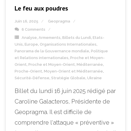
Le feu aux poudres
Juin 16, 2025
Geopragma
6 Comments
Analyse
,
Armements
,
Billets du Lundi
,
Etats-
Unis
,
Europe
,
Organisations Internationales
,
Panorama de la Gouvernance mondiale
,
Politique
et Relations internationales
,
Proche et Moyen-
Orient
,
Proche et Moyen-Orient, Méditerranée
,
Proche-Orient, Moyen-Orient et Méditerranée
,
Sécurité-Défense
,
Stratégie Globale
,
Ukraine
Billet du lundi 16 juin 2025 rédigé par
Caroline Galacteros, Présidente de
Geopragma. Il est difficile de
comprendre l‘attaque « préventive »