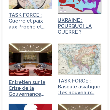
o
r
n
r
o
TASK FORCE :
k
UKRAINE :
Guerre et paix
POURQUOI LA
aux Proche et
GUERRE ?
Moyen-Orient
TASK FORCE :
Entretien sur la
Bascule asiatique
Crise de la
: les nouveaux…
Gouvernance
mondiale -
Turquie