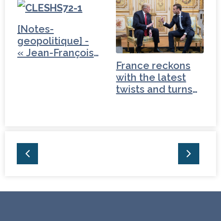
[Notes-
geopolitique] -
« Jean-François
Fiorina…
France reckons
with the latest
twists and turns
in…