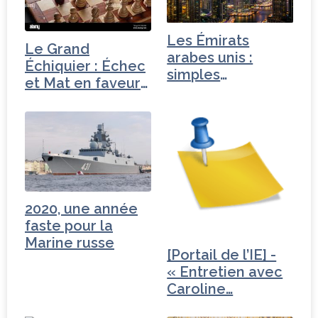
o
r
n
r
o
Les Émirats
k
Le Grand
arabes unis :
Échiquier : Échec
simples
et Mat en faveur
fournisseurs…
du…
2020, une année
faste pour la
Marine russe
[Portail de l’IE] -
« Entretien avec
Caroline…