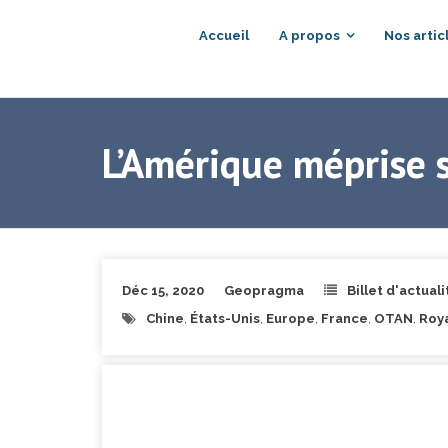
Accueil
A propos
Nos artic
L’Amérique méprise s
Déc 15, 2020
Geopragma
Billet d'actuali
Chine
,
États-Unis
,
Europe
,
France
,
OTAN
,
Roy