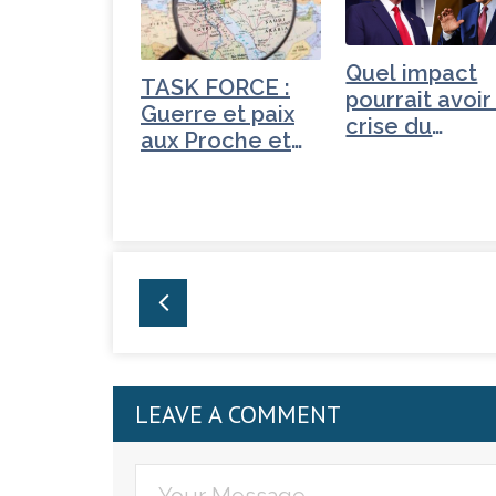
b
e
dI
e
o
r
n
r
Quel impact
o
TASK FORCE :
pourrait avoir
Guerre et paix
k
crise du
aux Proche et
coronavirus…
Moyen-Orient
LEAVE A COMMENT