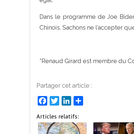
Dans le programme de Joe Biden,
Chinois. Sachons ne l’accepter que 
*Renaud Girard est membre du Co
Partager cet article :
F
T
Li
P
a
w
n
ar
Articles relatifs:
c
it
k
ta
e
t
e
g