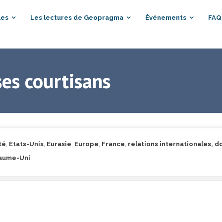
les
Les lectures de Geopragma
Événements
FAQ
es courtisans
té
,
Etats-Unis
,
Eurasie
,
Europe
,
France
,
relations internationales, d
aume-Uni