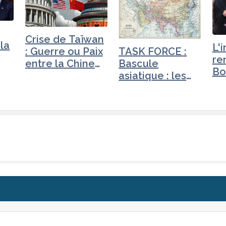
Crise de Taïwan
 la
L'
: Guerre ou Paix
TASK FORCE :
re
entre la Chine
Bascule
Bo
et…
asiatique : les
nouveaux…