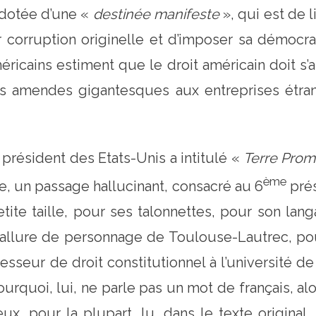
dotée d’une «
destinée manifeste
», qui est de 
 corruption originelle et d’imposer sa démocra
ricains estiment que le droit américain doit s’a
des amendes gigantesques aux entreprises étran
président des Etats-Unis a intitulé «
Terre Prom
ème
ivre, un passage hallucinant, consacré au 6
prés
ite taille, pour ses talonnettes, pour son la
 allure de personnage de Toulouse-Lautrec, p
fesseur de droit constitutionnel à l’université
urquoi, lui, ne parle pas un mot de français, al
x, pour la plupart, lu, dans le texte original,