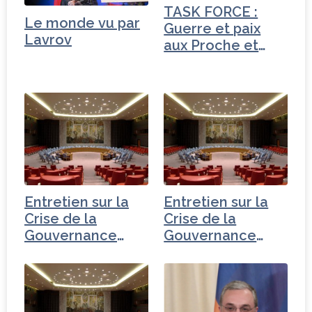
o
TASK FORCE :
Le monde vu par
k
Guerre et paix
Lavrov
aux Proche et
Moyen-Orient
Entretien sur la
Entretien sur la
Crise de la
Crise de la
Gouvernance
Gouvernance
mondiale -
mondiale -
Tchéquie
Turquie