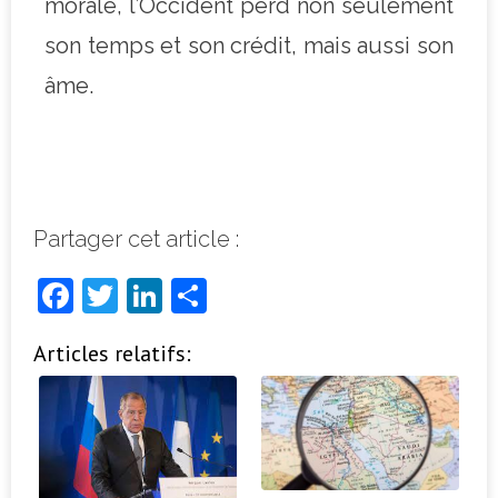
morale, l’Occident perd non seulement
son temps et son crédit, mais aussi son
âme.
Partager cet article :
F
T
Li
P
a
w
n
ar
Articles relatifs:
c
it
k
ta
e
t
e
g
b
e
dI
e
o
r
n
r