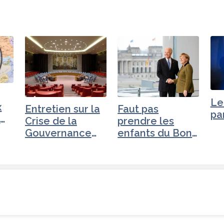
Le
x
Entretien sur la
Faut pas
pa
t
Crise de la
prendre les
t
Gouvernance
enfants du Bon
mondiale -
Dieu pour des…
Turquie