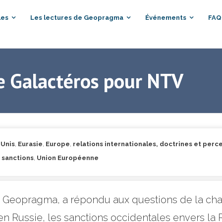
les
Les lectures de Geopragma
Événements
FAQ
ne Galactéros pour NTV
-Unis
,
Eurasie
,
Europe
,
relations internationales, doctrines et perc
,
sanctions
,
Union Européenne
e Geopragma, a répondu aux questions de la cha
en Russie, les sanctions occidentales envers la Ru