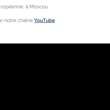
européenne, à Moscou.
ur notre chaîne
YouTube
.