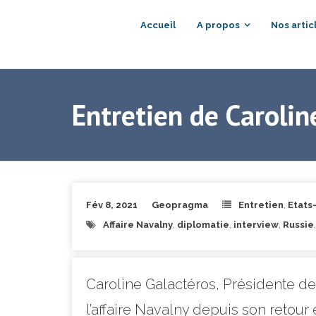
Accueil
A propos
Nos artic
Entretien de Caroli
Fév 8, 2021
Geopragma
Entretien
,
Etats
Affaire Navalny
,
diplomatie
,
interview
,
Russie
Caroline Galactéros, Présidente d
l’affaire Navalny depuis son retour 