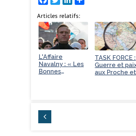
a
w
n
ar
Articles relatifs:
c
it
k
ta
e
t
e
g
b
e
dI
e
o
r
n
r
o
L'Affaire
TASK FORCE :
Navalny : « Les
Guerre et pai
k
Bonnes
aux Proche e
Questions »
Moyen-Orien