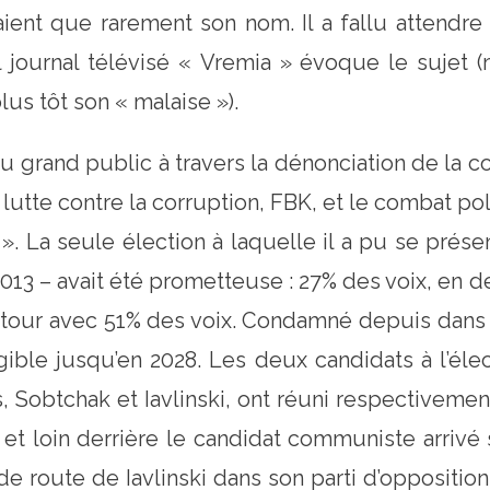
ent que rarement son nom. Il a fallu attendre
 journal télévisé « Vremia » évoque le sujet (
us tôt son « malaise »).
re du grand public à travers la dénonciation de la 
 lutte contre la corruption, FBK, et le combat pol
 La seule élection à laquelle il a pu se prése
3 – avait été prometteuse : 27% des voix, en de
r tour avec 51% des voix. Condamné depuis dans
ligible jusqu’en 2028. Les deux candidats à l’él
 Sobtchak et Iavlinski, ont réuni respectivement
et loin derrière le candidat communiste arrivé se
route de Iavlinski dans son parti d’opposition I