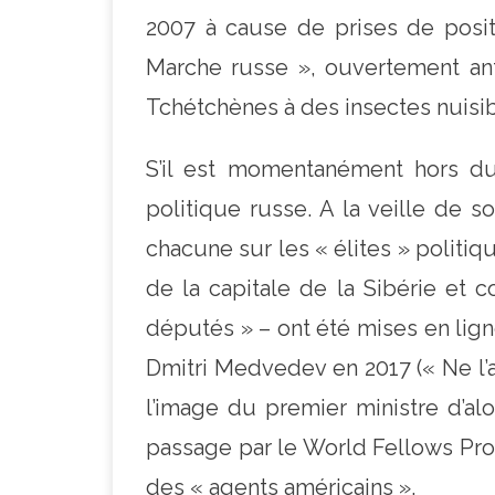
2007 à cause de prises de positi
Marche russe », ouvertement anti
Tchétchènes à des insectes nuisibl
S’il est momentanément hors du 
politique russe. A la veille de s
chacune sur les « élites » politiq
de la capitale de la Sibérie et 
députés » – ont été mises en lign
Dmitri Medvedev en 2017 (« Ne l’a
l’image du premier ministre d’al
passage par le World Fellows Prog
des « agents américains ».