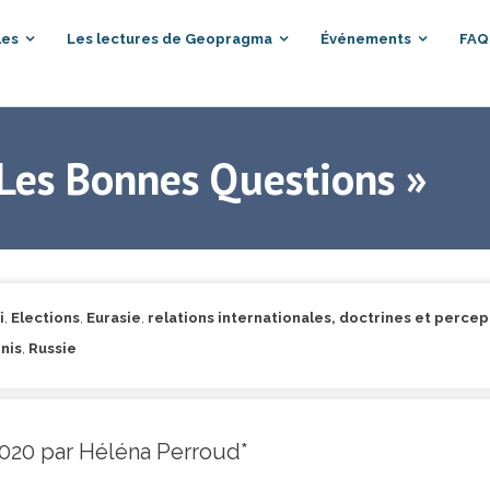
les
Les lectures de Geopragma
Événements
FAQ
« Les Bonnes Questions »
i
,
Elections
,
Eurasie
,
relations internationales, doctrines et percep
nis
,
Russie
2020 par Héléna Perroud*