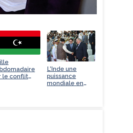
ille
L’Inde une
bdomadaire
puissance
 le conflit
mondiale en
byen
devenir