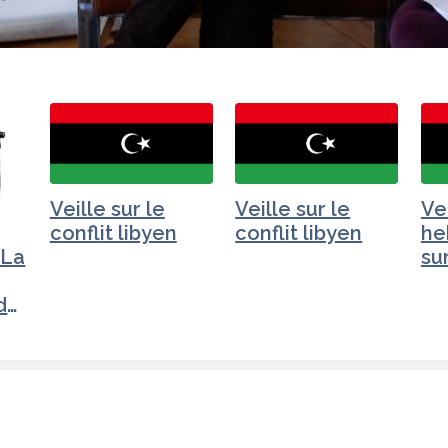
Veille sur le
Veille sur le
Ve
conflit libyen
conflit libyen
he
"La
sur
li
de