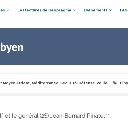
les
Les lectures de Geopragma
Événements
FAQ
libyen
t Moyen-Orient, Méditerranée
,
Sécurité-Défense
,
Veille
Lib
* et le général (2S) Jean-Bernard Pinatel**