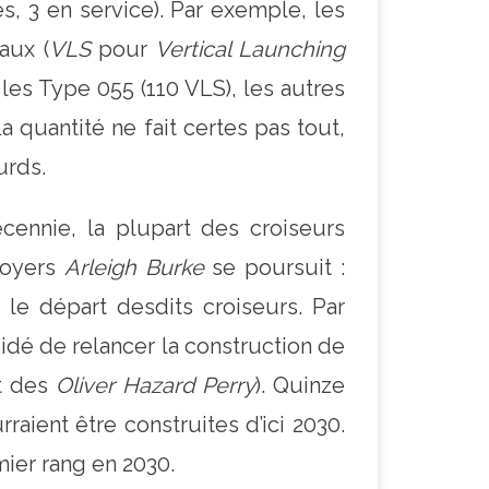
s, 3 en service). Par exemple, les
aux (
VLS
pour
Vertical Launching
 les Type 055 (110 VLS), les autres
 quantité ne fait certes pas tout,
urds.
écennie, la plupart des croiseurs
troyers
Arleigh Burke
se poursuit :
le départ desdits croiseurs. Par
cidé de relancer la construction de
it des
Oliver Hazard Perry
). Quinze
aient être construites d’ici 2030.
ier rang en 2030.