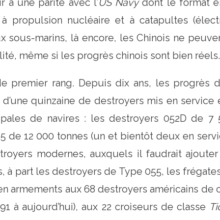
 à une parité avec l’
US Navy
dont le format e
à propulsion nucléaire et à catapultes (élec
ux sous-marins, là encore, les Chinois ne peuve
ité, même si les progrès chinois sont bien réels.
e premier rang. Depuis dix ans, les progrès d
d’une quinzaine de destroyers mis en service 
pales de navires : les destroyers 052D de 7 
5 de 12 000 tonnes (un et bientôt deux en servic
stroyers modernes, auxquels il faudrait ajout
 à part les destroyers de Type 055, les frégates
n armements aux 68 destroyers américains de 
91 à aujourd’hui), aux 22 croiseurs de classe
Ti