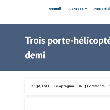
Accueil
A propos
Nos artic
Trois porte-hélicopt
demi
Jan 30, 2021
Geopragma
3 Comments