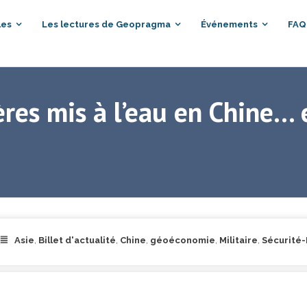
les
Les lectures de Geopragma
Événements
FAQ
ères mis à l’eau en Chine… 
Asie
,
Billet d'actualité
,
Chine
,
géoéconomie
,
Militaire
,
Sécurité