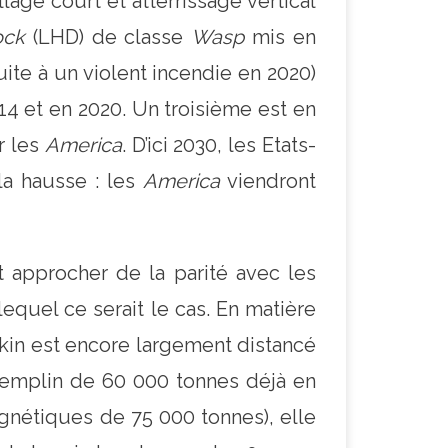
age court et atterrissage vertical
ock
(LHD) de classe
Wasp
mis en
ite à un violent incendie en 2020)
14 et en 2020. Un troisième est en
r les
America
. D’ici 2030, les Etats-
la hausse : les
America
viendront
t approcher de la parité avec les
equel ce serait le cas. En matière
ékin est encore largement distancé
tremplin de 60 000 tonnes déjà en
agnétiques de 75 000 tonnes), elle