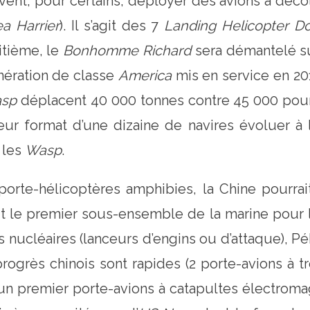
ent, pour certains, déployer des avions à décoll
a Harrier
). Il s’agit des 7
Landing Helicopter D
itième, le
Bonhomme Richard
sera démantelé su
ération de classe
America
mis en service en 20
sp
déplacent 40 000 tonnes contre 45 000 pou
leur format d’une dizaine de navires évoluer à 
 les
Wasp
.
orte-hélicoptères amphibies, la Chine pourrai
ait le premier sous-ensemble de la marine pour l
 nucléaires (lanceurs d’engins ou d’attaque), P
rogrès chinois sont rapides (2 porte-avions à 
s un premier porte-avions à catapultes électrom