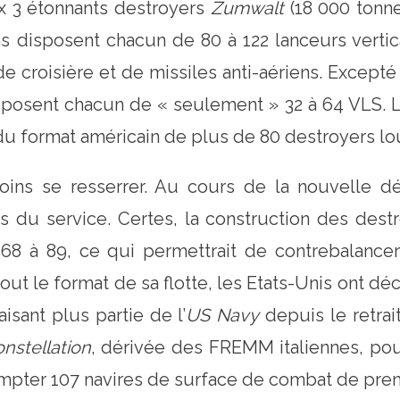
ux 3 étonnants destroyers
Zumwalt
(18 000 tonne
ns disposent chacun de 80 à 122 lanceurs vertic
de croisière et de missiles anti-aériens. Excepté
sposent chacun de « seulement » 32 à 64 VLS. La
 du format américain de plus de 80 destroyers lo
nmoins se resserrer. Au cours de la nouvelle d
és du service. Certes, la construction des des
68 à 89, ce qui permettrait de contrebalancer 
ut le format de sa flotte, les Etats-Unis ont dé
isant plus partie de l’
US Navy
depuis le retra
nstellation
, dérivée des FREMM italiennes, pourr
ompter 107 navires de surface de combat de prem