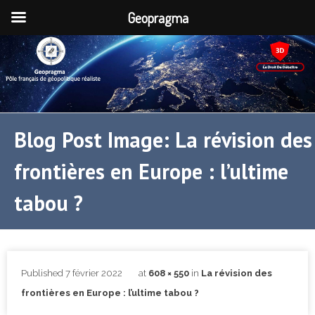
Geopragma
Blog Post Image: La révision des
frontières en Europe : l’ultime
tabou ?
Published
7 février 2022
at
608 × 550
in
La révision des
frontières en Europe : l’ultime tabou ?